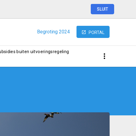
SLUIT
Begroting
2024
PORTAL
subsidies buiten uitvoeringsregeling