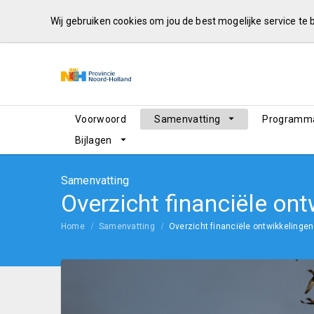
Wij gebruiken cookies om jou de best mogelijke service te
Voorwoord
Samenvatting
Programma
Bijlagen
Samenvatting
Overzicht financiële on
Home
Samenvatting
Overzicht financiële ontwikkelingen