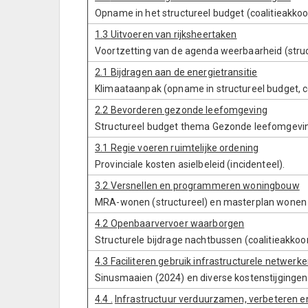
Opname in het structureel budget (coalitieakkoo
1.3
Uitvoeren van rijksheertaken
Voortzetting van de agenda weerbaarheid (struct
2.1
Bijdragen aan de energietransitie
Klimaataanpak (opname in structureel budget, co
2.2 Bevorderen gezonde leefomgeving
Structureel budget thema Gezonde leefomgeving
3.1 Regie voeren ruimtelijke ordening
Provinciale kosten asielbeleid (incidenteel).
3.2.Versnellen en programmeren woningbouw
MRA-wonen (structureel) en masterplan wonen (
4.2 Openbaarvervoer waarborgen
Structurele bijdrage nachtbussen (coalitieakkoor
4.3
Faciliteren gebruik infrastructurele netwerk
Sinusmaaien (2024) en diverse kostenstijgingen
4.4 .
Infrastructuur verduurzamen, verbeteren e