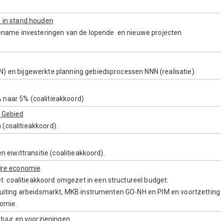
n in stand houden
oename investeringen van de lopende en nieuwe projecten
) en bijgewerkte planning gebiedsprocessen NNN (realisatie).
 naar 5% (coalitieakkoord)
 Gebied
(coalitieakkoord).
n eiwittransitie (coalitieakkoord).
aire economie
coalitieakkoord omgezet in een structureel budget:
sluiting arbeidsmarkt, MKB instrumenten GO-NH en PIM en voortzetting
nomie.
ltuur en voorzieningen