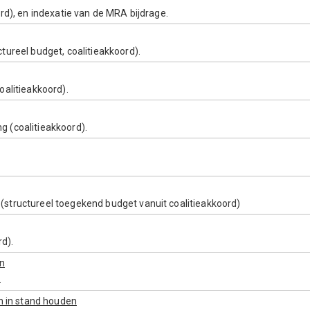
rd), en indexatie van de MRA bijdrage.
ureel budget, coalitieakkoord).
alitieakkoord).
 (coalitieakkoord).
structureel toegekend budget vanuit coalitieakkoord)
d).
en
.
n in stand houden