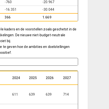
-760
-20.967
-16.351
-30.044
366
1.669
le kaders en de voorstellen zoals geschetst in de
kkelingen. De nieuwe niet-budget-neutrale
iet bij.
e te geven hoe de ambities en doelstellingen
ositief.
2024
2025
2026
2027
611
639
639
714