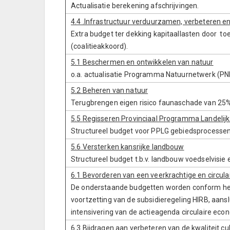
Actualisatie berekening afschrijvingen.
4.4 .Infrastructuur verduurzamen, verbeteren e
Extra budget ter dekking kapitaallasten door t
(coalitieakkoord).
5.1
Beschermen en ontwikkelen van natuur
o.a. actualisatie Programma Natuurnetwerk (PNN
5.2 Beheren van natuur
Terugbrengen eigen risico faunaschade van 25%
5.5
Regisseren Provinciaal Programma Landelijk
Structureel budget voor PPLG gebiedsprocessen 
5.6 Versterken kansrijke landbouw
Structureel budget t.b.v. landbouw voedselvisie e
6.1
Bevorderen van een veerkrachtige en circul
De onderstaande budgetten worden conform het 
voortzetting van de subsidieregeling HIRB, aan
intensivering van de actieagenda circulaire eco
6.3
Bijdragen aan verbeteren van de kwaliteit cu