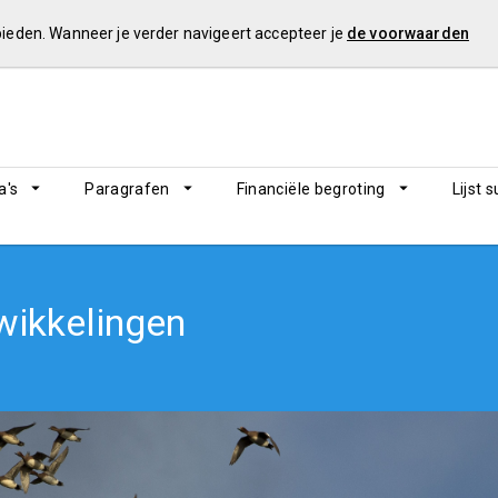
 bieden. Wanneer je verder navigeert accepteer je
de voorwaarden
's
Paragrafen
Financiële begroting
Lijst 
twikkelingen