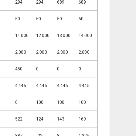
294
294
689
689
50
50
50
50
11.000
12.000
13.000
14.000
2.000
2.000
2.000
2.000
450
0
0
0
4.445
4.445
4.445
4.445
0
100
100
100
522
124
143
169
887
-22
8
1.325