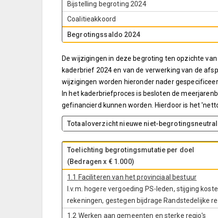
Bijstelling begroting 2024
Coalitieakkoord
Begrotingssaldo 2024
De wijzigingen in deze begroting ten opzichte van
kaderbrief 2024 en van de verwerking van de afsp
wijzigingen worden hieronder nader gespecificeerd. 
In het kaderbriefproces is besloten de meerjaren
gefinancierd kunnen worden. Hierdoor is het 'netto
Totaaloverzicht nieuwe niet-begrotingsneutral
Toelichting begrotingsmutatie per doel
(Bedragen x € 1.000)
1.1
Faciliteren van het provinciaal bestuur
I.v.m. hogere vergoeding PS-leden, stijging kost
rekeningen, gestegen bijdrage Randstedelijke r
1.2
Werken aan gemeenten en sterke regio's