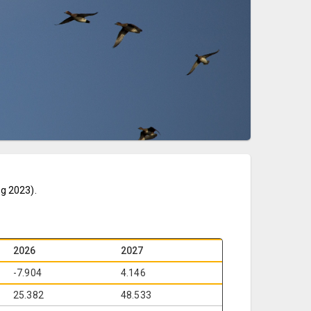
ng 2023).
2026
2027
-7.904
4.146
25.382
48.533