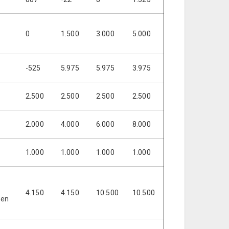
0
1.500
3.000
5.000
-525
5.975
5.975
3.975
2.500
2.500
2.500
2.500
2.000
4.000
6.000
8.000
1.000
1.000
1.000
1.000
4.150
4.150
10.500
10.500
 en