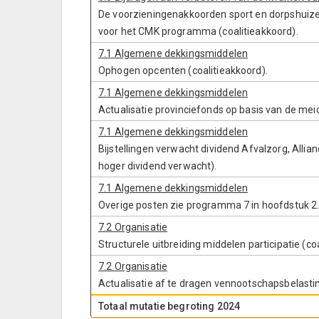
De voorzieningenakkoorden sport en dorpshuiz
voor het CMK programma (coalitieakkoord).
7.1 Algemene dekkingsmiddelen
Ophogen opcenten (coalitieakkoord).
7.1 Algemene dekkingsmiddelen
Actualisatie provinciefonds op basis van de meic
7.1 Algemene dekkingsmiddelen
Bijstellingen verwacht dividend Afvalzorg, All
hoger dividend verwacht).
7.1 Algemene dekkingsmiddelen
Overige posten zie programma 7 in hoofdstuk 2
7.2 Organisatie
Structurele uitbreiding middelen participatie (co
7.2 Organisatie
Actualisatie af te dragen vennootschapsbelast
Totaal mutatie begroting 2024