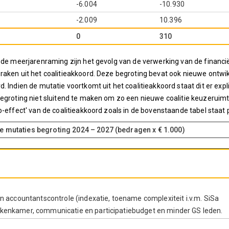
-6.004
-10.930
-2.009
10.396
0
310
 de meerjarenraming zijn het gevolg van de verwerking van de financië
raken uit het coalitieakkoord. Deze begroting bevat ook nieuwe ontwi
Indien de mutatie voortkomt uit het coalitieakkoord staat dit er explic
begroting niet sluitend te maken om zo een nieuwe coalitie keuzeruimt
-effect' van de coalitieakkoord zoals in de bovenstaande tabel staat p
e mutaties begroting 2024 – 2027 (bedragen x € 1.000)
en accountantscontrole (indexatie, toename complexiteit i.v.m. SiSa
ekenkamer, communicatie en participatiebudget en minder GS leden.