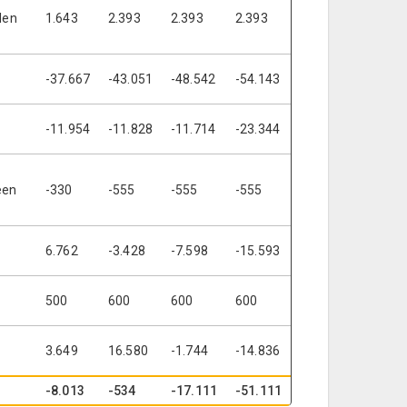
len
1.643
2.393
2.393
2.393
-37.667
-43.051
-48.542
-54.143
-11.954
-11.828
-11.714
-23.344
een
-330
-555
-555
-555
6.762
-3.428
-7.598
-15.593
500
600
600
600
3.649
16.580
-1.744
-14.836
-8.013
-534
-17.111
-51.111