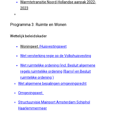
Warmtetransitie Noord-Hollandse aanpak 2022-
2023
Programma 3. Ruimte en Wonen
Wettelijk beleidskader
Woningwet
/
Huisvestingswet
Wet versterking regie op de Volkshuisvesting
Wet ruimtelijke ordening
(incl.
Besluit algemene
regels ruimtelijke ordening
(Barro) en
Besluit
ruimtelijke ordening
)
Wet algemene bepalingen omgevingsrecht
Omgevingswet
Structuurvisie Mainport Amsterdam Schiphol
Haarlemmermeer