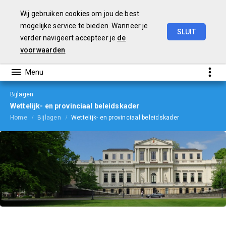
Wij gebruiken cookies om jou de best
mogelijke service te bieden. Wanneer je
SLUIT
verder navigeert accepteer je
de
Begroting
2024
voorwaarden
Bijlagen
Wettelijk- en provinciaal beleidskader
Home
Bijlagen
Wettelijk- en provinciaal beleidskader