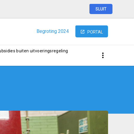
SLUIT
Begroting
2024
PORTAL
subsidies buiten uitvoeringsregeling