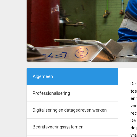
Algemeen
De 
toe
Professionalisering
en 
van
Digitalisering en datagedreven werken
rec
De 
Bedrijfsvoeringssystemen
de 
vra