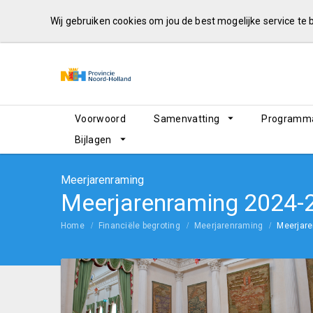
Wij gebruiken cookies om jou de best mogelijke service te
Voorwoord
Samenvatting
Programma
Bijlagen
Meerjarenraming
Meerjarenraming 2024-
Home
Financiële begroting
Meerjarenraming
Meerjar