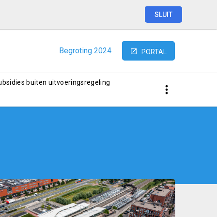
SLUIT
Begroting
2024
PORTAL
subsidies buiten uitvoeringsregeling