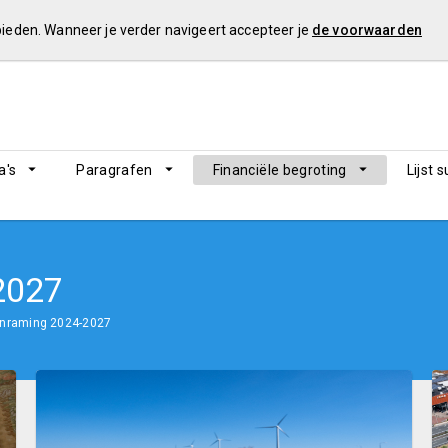
 bieden. Wanneer je verder navigeert accepteer je
de voorwaarden
's
Paragrafen
Financiële begroting
Lijst 
2027
enraming 2024-2027