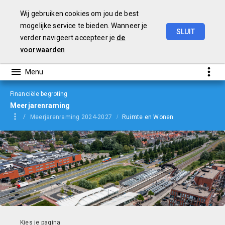
Wij gebruiken cookies om jou de best
mogelijke service te bieden. Wanneer je
SLUIT
verder navigeert accepteer je
de
Begroting
2024
voorwaarden
Financiële begroting
Meerjarenraming
Meerjarenraming 2024-2027
Ruimte en Wonen