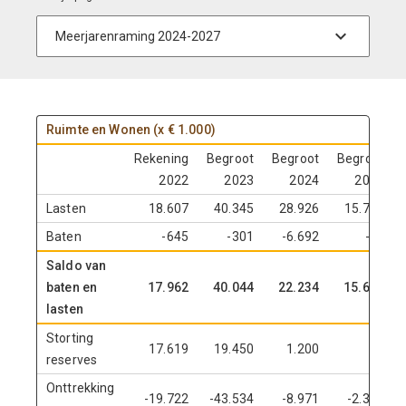
Ruimte en Wonen (x € 1.000)
Rekening
Begroot
Begroot
Begroot
2022
2023
2024
2025
Lasten
18.607
40.345
28.926
15.713
Baten
-645
-301
-6.692
-20
Saldo van
baten en
17.962
40.044
22.234
15.693
lasten
Storting
17.619
19.450
1.200
0
reserves
Onttrekking
-19.722
-43.534
-8.971
-2.336