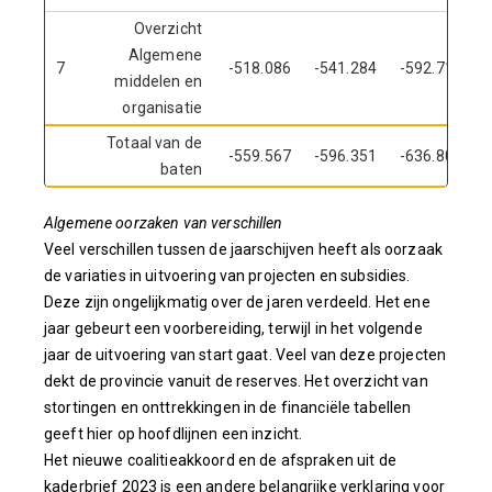
Overzicht
Algemene
7
-518.086
-541.284
-592.713
middelen en
organisatie
Totaal van de
-559.567
-596.351
-636.807
baten
Algemene oorzaken van verschillen
Veel verschillen tussen de jaarschijven heeft als oorzaak
de variaties in uitvoering van projecten en subsidies.
Deze zijn ongelijkmatig over de jaren verdeeld. Het ene
jaar gebeurt een voorbereiding, terwijl in het volgende
jaar de uitvoering van start gaat. Veel van deze projecten
dekt de provincie vanuit de reserves. Het overzicht van
stortingen en onttrekkingen in de financiële tabellen
geeft hier op hoofdlijnen een inzicht.
Het nieuwe coalitieakkoord en de afspraken uit de
kaderbrief 2023 is een andere belangrijke verklaring voor