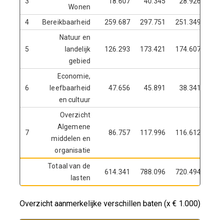
3
18.607
40.345
28.926
Wonen
4
Bereikbaarheid
259.687
297.751
251.349
Natuur en
5
landelijk
126.293
173.421
174.607
gebied
Economie,
6
leefbaarheid
47.656
45.891
38.341
en cultuur
Overzicht
Algemene
7
86.757
117.996
116.612
middelen en
organisatie
Totaal van de
614.341
788.096
720.494
lasten
Overzicht aanmerkelijke verschillen baten (x € 1.000)