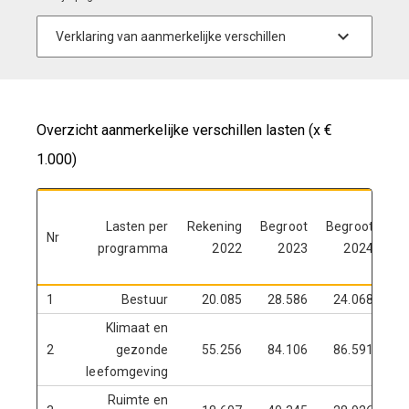
Overzicht aanmerkelijke verschillen lasten (x €
1.000)
Lasten per
Rekening
Begroot
Begroot
Nr
programma
2022
2023
2024
ja
1
Bestuur
20.085
28.586
24.068
Klimaat en
2
gezonde
55.256
84.106
86.591
leefomgeving
Ruimte en