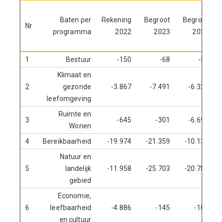
Baten per
Rekening
Begroot
Begroot
Nr
programma
2022
2023
2024
1
Bestuur
-150
-68
-59
Klimaat en
2
gezonde
-3.867
-7.491
-6.324
leefomgeving
Ruimte en
3
-645
-301
-6.692
Wonen
4
Bereikbaarheid
-19.974
-21.359
-10.138
Natuur en
5
landelijk
-11.958
-25.703
-20.781
gebied
Economie,
6
leefbaarheid
-4.886
-145
-100
en cultuur