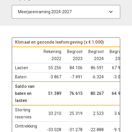
Klimaat en gezonde leefomgeving (x € 1.000)
Rekening
Begroot
Begroot
Begroot
2022
2023
2024
2025
Lasten
55.256
84.106
86.591
67.929
Baten
-3.867
-7.491
-6.324
-3.009
Saldo van
baten en
51.389
76.615
80.267
64.920
lasten
Storting
33.210
25.319
2.523
3.659
reserves
Onttrekking
-33.028
-31.278
-22.888
-9.111