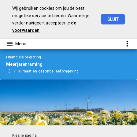
Wij gebruiken cookies om jou de best
mogelijke service te bieden. Wanneer je
SLUIT
verder navigeert accepteer je
de
Begroting
2024
voorwaarden
Financiële begroting
Meerjarenraming
Klimaat en gezonde leefomgeving