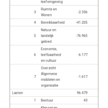
leefomgeving
Ruimte en
3
-2.336
Wonen
4
Bereikbaarheid
-41.205
-3.0
Natuur en
5
landelijk
-76.965
-1
gebied
Economie,
6
leefbaarheid
-6.177
en cultuur
Overzicht
Algemene
7
-1.617
-7
middelen en
organisatie
Lasten
96.479
24.4
1
Bestuur
43
Klimaat en