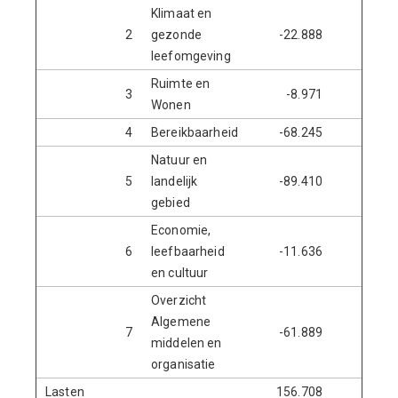
Klimaat en
2
gezonde
-22.888
leefomgeving
Ruimte en
3
-8.971
Wonen
4
Bereikbaarheid
-68.245
-2.5
Natuur en
5
landelijk
-89.410
-1
gebied
Economie,
6
leefbaarheid
-11.636
en cultuur
Overzicht
Algemene
7
-61.889
-7
middelen en
organisatie
Lasten
156.708
26.1