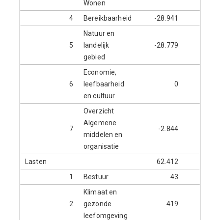
Wonen
4
Bereikbaarheid
-28.941
-3.6
Natuur en
5
landelijk
-28.779
-1
gebied
Economie,
6
leefbaarheid
0
en cultuur
Overzicht
Algemene
7
-2.844
-7
middelen en
organisatie
Lasten
62.412
24.9
1
Bestuur
43
Klimaat en
2
gezonde
419
leefomgeving