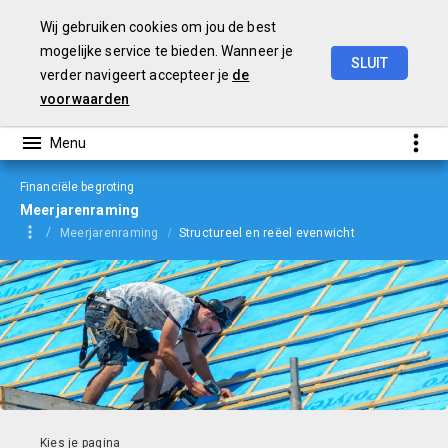
Wij gebruiken cookies om jou de best
mogelijke service te bieden. Wanneer je
SLUIT
verder navigeert accepteer je
de
Begroting
2024
voorwaarden
Financiële begroting
Meerjarenraming
Meerjarenraming
Structureel en reëel evenwicht