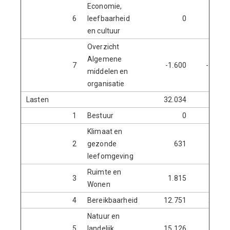
Economie,
6
leefbaarheid
0
en cultuur
Overzicht
Algemene
7
-1.600
-595.4
middelen en
organisatie
Lasten
32.034
568.5
1
Bestuur
0
24.0
Klimaat en
2
gezonde
631
63.1
leefomgeving
Ruimte en
3
1.815
13.2
Wonen
4
Bereikbaarheid
12.751
226.9
Natuur en
5
landelijk
15.126
82.5