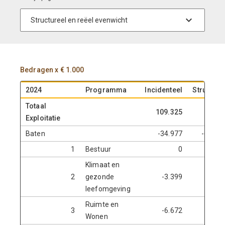
Bedragen x € 1.000
2024
Programma
Incidenteel
Structure
Totaal
109.325
-25.6
Exploitatie
Baten
-34.977
-601.8
1
Bestuur
0
-
Klimaat en
2
gezonde
-3.399
-2.9
leefomgeving
Ruimte en
3
-6.672
-
Wonen