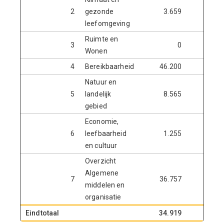
2
gezonde
3.659
leefomgeving
Ruimte en
3
0
Wonen
4
Bereikbaarheid
46.200
Natuur en
5
landelijk
8.565
13.9
gebied
Economie,
6
leefbaarheid
1.255
9.0
en cultuur
Overzicht
Algemene
7
36.757
1.4
middelen en
organisatie
Eindtotaal
34.919
-34.6