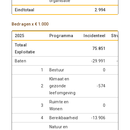
organisatie
Eindtotaal
2.994
-2.9
Bedragen x € 1.000
2025
Programma
Incidenteel
Structure
Totaal
75.851
-55.0
Exploitatie
Baten
-29.991
-610.7
1
Bestuur
0
-
Klimaat en
2
gezonde
-574
-2.4
leefomgeving
Ruimte en
3
0
-
Wonen
4
Bereikbaarheid
-13.906
-3.3
Natuur en