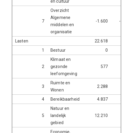
en cultuur
Overzicht
Algemene
7
-1.600
-600.7
middelen en
organisatie
Lasten
22.618
581.3
1
Bestuur
0
24.1
Klimaat en
2
gezonde
577
64.2
leefomgeving
Ruimte en
3
2.288
13.3
Wonen
4
Bereikbaarheid
4.837
231.8
Natuur en
5
landelijk
12.210
74.7
gebied
Economie,