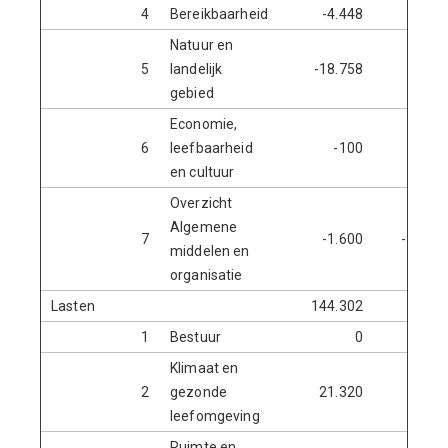
4
Bereikbaarheid
-4.448
-5.6
Natuur en
5
landelijk
-18.758
-2.0
gebied
Economie,
6
leefbaarheid
-100
en cultuur
Overzicht
Algemene
7
-1.600
-591.1
middelen en
organisatie
Lasten
144.302
576.1
1
Bestuur
0
24.0
Klimaat en
2
gezonde
21.320
65.2
leefomgeving
Ruimte en