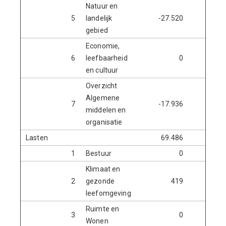
Natuur en
5
landelijk
-27.520
-1
gebied
Economie,
6
leefbaarheid
0
en cultuur
Overzicht
Algemene
7
-17.936
-7
middelen en
organisatie
Lasten
69.486
25.0
1
Bestuur
0
Klimaat en
2
gezonde
419
leefomgeving
Ruimte en
3
0
Wonen