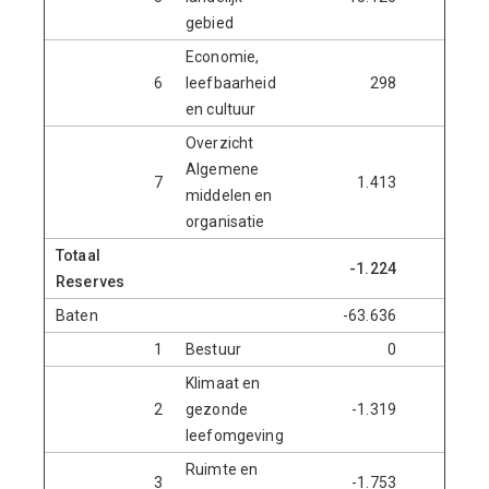
gebied
Economie,
6
leefbaarheid
298
28.3
en cultuur
Overzicht
Algemene
7
1.413
130.1
middelen en
organisatie
Totaal
-1.224
20.4
Reserves
Baten
-63.636
-4.5
1
Bestuur
0
Klimaat en
2
gezonde
-1.319
leefomgeving
Ruimte en
3
-1.753