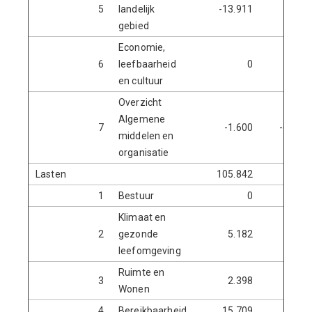
5
landelijk
-13.911
-2.0
gebied
Economie,
6
leefbaarheid
0
en cultuur
Overzicht
Algemene
7
-1.600
-602.8
middelen en
organisatie
Lasten
105.842
555.7
1
Bestuur
0
24.0
Klimaat en
2
gezonde
5.182
62.7
leefomgeving
Ruimte en
3
2.398
13.3
Wonen
4
Bereikbaarheid
15.709
227.7