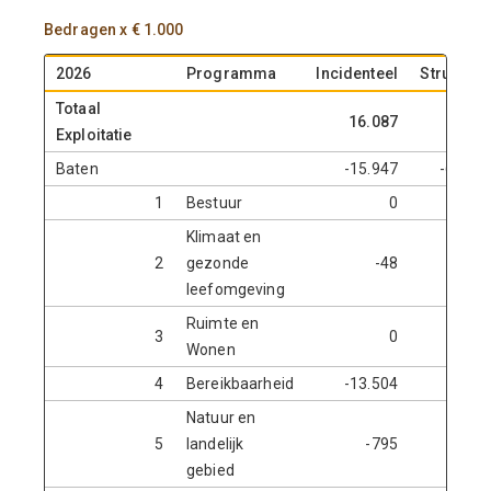
Bedragen x € 1.000
2026
Programma
Incidenteel
Structure
Totaal
16.087
-34.9
Exploitatie
Baten
-15.947
-603.4
1
Bestuur
0
-
Klimaat en
2
gezonde
-48
-2.5
leefomgeving
Ruimte en
3
0
-
Wonen
4
Bereikbaarheid
-13.504
-3.3
Natuur en
5
landelijk
-795
-2.0
gebied