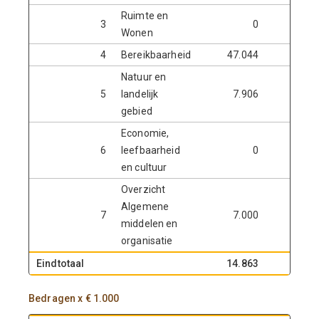
Ruimte en
3
0
Wonen
4
Bereikbaarheid
47.044
Natuur en
5
landelijk
7.906
14.4
gebied
Economie,
6
leefbaarheid
0
9.0
en cultuur
Overzicht
Algemene
7
7.000
1.4
middelen en
organisatie
Eindtotaal
14.863
-14.4
Bedragen x € 1.000