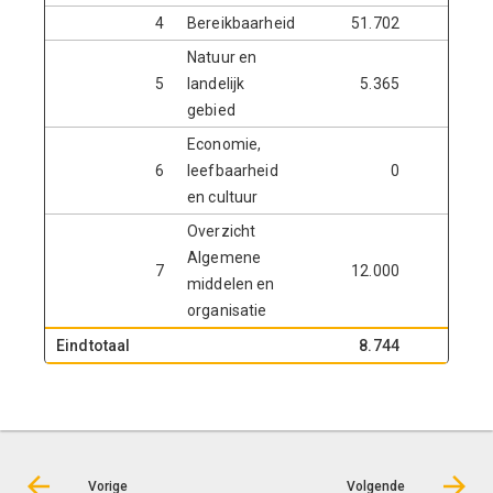
4
Bereikbaarheid
51.702
Natuur en
5
landelijk
5.365
14.4
gebied
Economie,
6
leefbaarheid
0
9.1
en cultuur
Overzicht
Algemene
7
12.000
1.4
middelen en
organisatie
Eindtotaal
8.744
-7.0
Vorige
Volgende