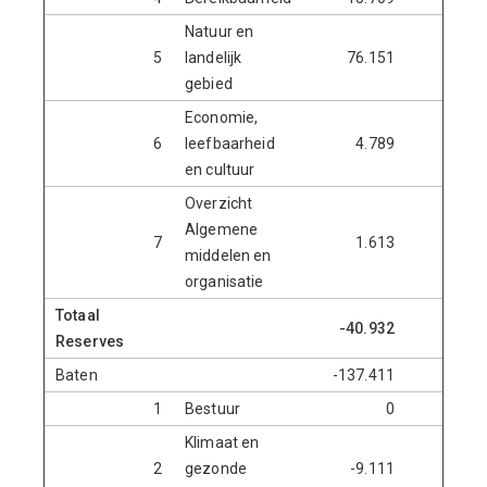
Natuur en
5
landelijk
76.151
82.4
gebied
Economie,
6
leefbaarheid
4.789
28.2
en cultuur
Overzicht
Algemene
7
1.613
117.2
middelen en
organisatie
Totaal
-40.932
20.4
Reserves
Baten
-137.411
-3.9
1
Bestuur
0
Klimaat en
2
gezonde
-9.111