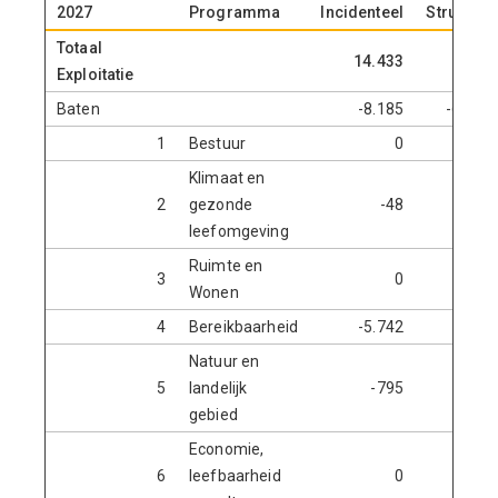
2027
Programma
Incidenteel
Structure
Totaal
14.433
-27.5
Exploitatie
Baten
-8.185
-608.8
1
Bestuur
0
-
Klimaat en
2
gezonde
-48
-2.5
leefomgeving
Ruimte en
3
0
-
Wonen
4
Bereikbaarheid
-5.742
-3.3
Natuur en
5
landelijk
-795
-2.0
gebied
Economie,
6
leefbaarheid
0