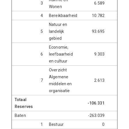
3
6.589
22.3
Wonen
4
Bereikbaarheid
10.782
240.5
Natuur en
5
landelijk
93.695
80.9
gebied
Economie,
6
leefbaarheid
9.303
29.0
en cultuur
Overzicht
Algemene
7
2.613
113.9
middelen en
organisatie
Totaal
-106.331
22.6
Reserves
Baten
-263.039
-3.4
1
Bestuur
0