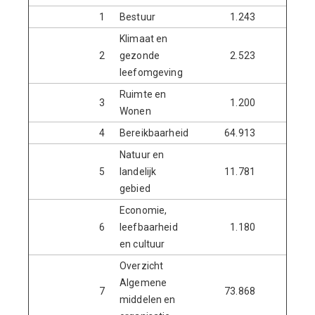
1
Bestuur
1.243
Klimaat en
2
gezonde
2.523
leefomgeving
Ruimte en
3
1.200
Wonen
4
Bereikbaarheid
64.913
Natuur en
5
landelijk
11.781
15.7
gebied
Economie,
6
leefbaarheid
1.180
9.0
en cultuur
Overzicht
Algemene
7
73.868
1.4
middelen en