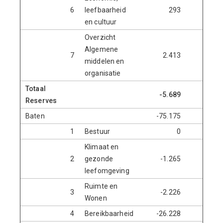
6
leefbaarheid
293
28.4
en cultuur
Overzicht
Algemene
7
2.413
144.6
middelen en
organisatie
Totaal
-5.689
20.4
Reserves
Baten
-75.175
-4.5
1
Bestuur
0
Klimaat en
2
gezonde
-1.265
leefomgeving
Ruimte en
3
-2.226
Wonen
4
Bereikbaarheid
-26.228
-3.6