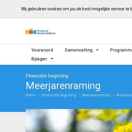
Wij gebruiken cookies om jou de best mogelijke service te
Voorwoord
Samenvatting
Programma
Bijlagen
Financiële begroting
Meerjarenraming
Home
Financiële begroting
Meerjarenraming
Meerjar