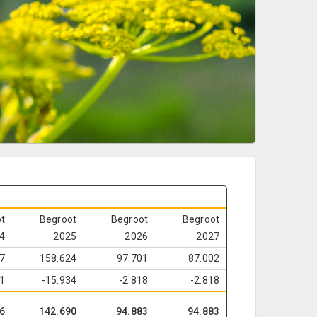
t
Begroot
Begroot
Begroot
4
2025
2026
2027
7
158.624
97.701
87.002
81
-15.934
-2.818
-2.818
6
142.690
94.883
94.883