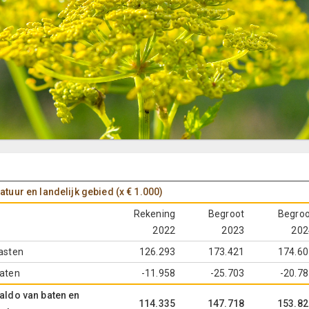
atuur en landelijk gebied (x € 1.000)
Rekening
Begroot
Begroo
2022
2023
202
asten
126.293
173.421
174.60
aten
-11.958
-25.703
-20.7
aldo van baten en
114.335
147.718
153.82