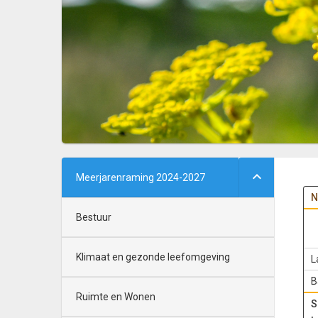
Meerjarenraming 2024-2027
N
Bestuur
Klimaat en gezonde leefomgeving
L
B
Ruimte en Wonen
S