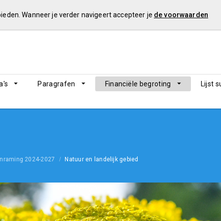
 bieden. Wanneer je verder navigeert accepteer je
de voorwaarden
's
Paragrafen
Financiële begroting
Lijst 
enraming 2024-2027
Natuur en landelijk gebied