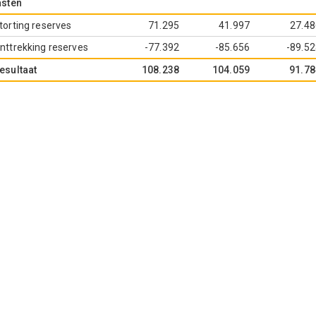
asten
torting reserves
71.295
41.997
27.48
nttrekking reserves
-77.392
-85.656
-89.5
esultaat
108.238
104.059
91.78