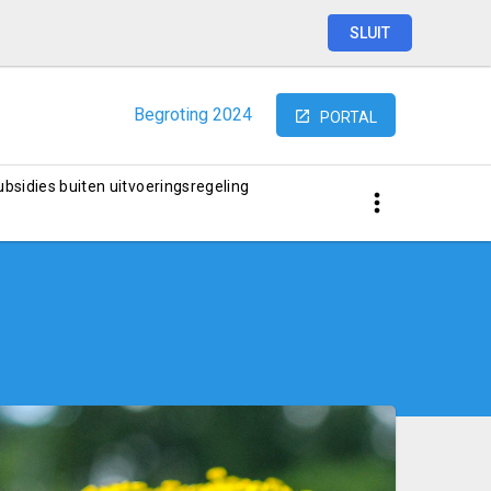
SLUIT
Begroting
2024
PORTAL
subsidies buiten uitvoeringsregeling