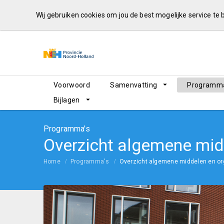
Wij gebruiken cookies om jou de best mogelijke service te
Voorwoord
Samenvatting
Programma
Bijlagen
Programma's
Overzicht algemene mid
Home
Programma's
Overzicht algemene middelen en or