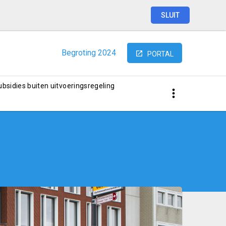
SLUIT
Begroting
2024
PORTAL
subsidies buiten uitvoeringsregeling