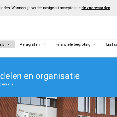
 bieden. Wanneer je verder navigeert accepteer je
de voorwaarden
's
Paragrafen
Financiële begroting
Lijst 
delen en organisatie
ganisatie