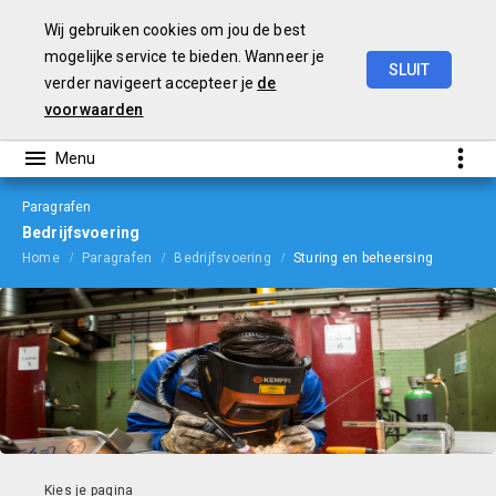
Wij gebruiken cookies om jou de best
mogelijke service te bieden. Wanneer je
SLUIT
verder navigeert accepteer je
de
Begroting
2024
voorwaarden
Paragrafen
Bedrijfsvoering
Home
Paragrafen
Bedrijfsvoering
Sturing en beheersing