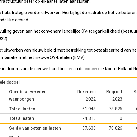
frastructuur beter op elkaar te laten aansluiten.
 hubstrategie verder uitwerken. Hierbij ligt de nadruk op het verbeteren
ndelijke gebied.
nvulling geven aan het convenant landelijke OV-toegankelijkheid (best
022).
et uitwerken van nieuw beleid met betrekking tot betaalbaarheid van 
ombinatie met het nieuwe OV-betalen (EMV).
e instroom van de nieuwe buurtbussen in de concessie Noord-Holland N
eleidsdoel
Openbaar vervoer
Rekening
Begroot
B
waarborgen
2022
2023
Totaal lasten
61.948
78.826
Totaal baten
-4.315
0
Saldo van baten en lasten
57.633
78.826