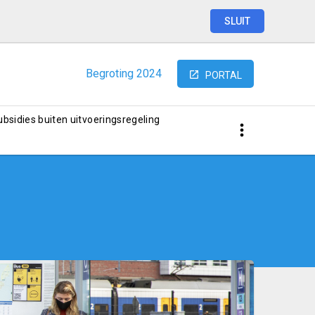
SLUIT
Begroting
2024
PORTAL
subsidies buiten uitvoeringsregeling