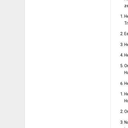
ze
H
T
Ee
He
H
O
Ha
He
H
Ho
O
N