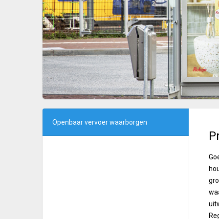
Openbaar vervoer waarborgen
Pr
Goe
hou
gro
waa
uit
Reg