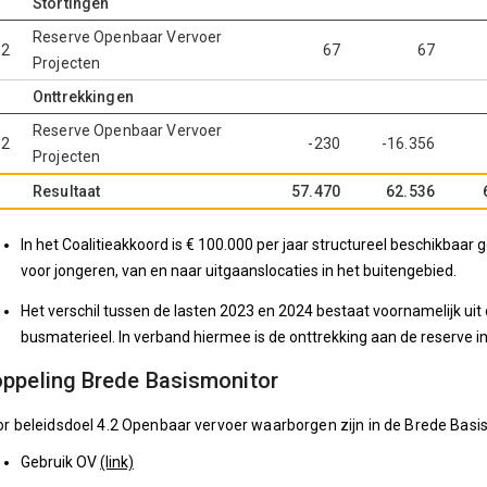
Stortingen
Reserve Openbaar Vervoer
.2
67
67
Projecten
Onttrekkingen
Reserve Openbaar Vervoer
.2
-230
-16.356
Projecten
Resultaat
57.470
62.536
In het Coalitieakkoord is € 100.000 per jaar structureel beschikbaa
voor jongeren, van en naar uitgaanslocaties in het buitengebied.
Het verschil tussen de lasten 2023 en 2024 bestaat voornamelijk uit
busmaterieel. In verband hiermee is de onttrekking aan de reserve 
ppeling Brede Basismonitor
r beleidsdoel 4.2 Openbaar vervoer waarborgen zijn in de Brede Bas
Gebruik OV
(link)