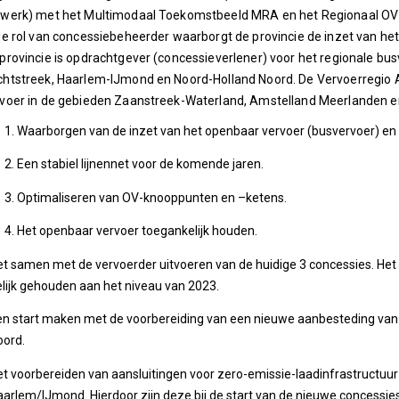
twerk) met het Multimodaal Toekomstbeeld MRA en het Regionaal OV
de rol van concessiebeheerder waarborgt de provincie de inzet van he
provincie is opdrachtgever (concessieverlener) voor het regionale bu
htstreek, Haarlem-IJmond en Noord-Holland Noord.
De Vervoerregio 
rvoer in de gebieden Zaanstreek-Waterland, Amstelland Meerlanden
Waarborgen van de inzet van het openbaar vervoer (busvervoer) e
Een stabiel lijnennet voor de komende jaren.
Optimaliseren van OV-knooppunten en –ketens.
Het openbaar vervoer toegankelijk houden.
t samen met de vervoerder uitvoeren van de huidige 3 concessies. Het 
lijk gehouden aan het niveau van 2023.
en start maken met de voorbereiding van een nieuwe aanbesteding van
oord.
et voorbereiden van aansluitingen voor zero-emissie-laadinfrastructuu
arlem/IJmond. Hierdoor zijn deze bij de start van de nieuwe concessie