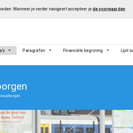
 bieden. Wanneer je verder navigeert accepteer je
de voorwaarden
's
Paragrafen
Financiële begroting
Lijst 
borgen
 waarborgen