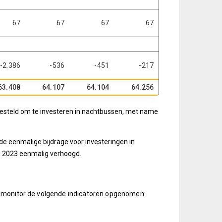
67
67
67
67
-2.386
-536
-451
-217
63.408
64.107
64.104
64.256
r gesteld om te investeren in nachtbussen, met name
 de eenmalige bijdrage voor investeringen in
in 2023 eenmalig verhoogd.
ismonitor de volgende indicatoren opgenomen: