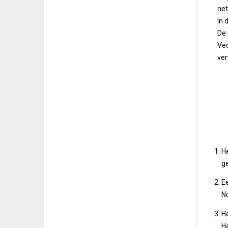
ne
In 
De 
Vec
ve
He
ge
E
N
H
Ha