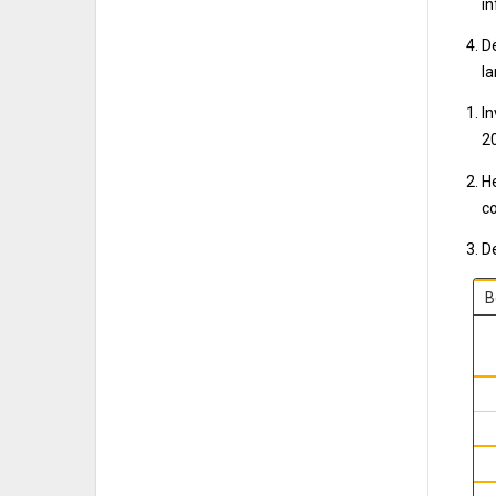
in
De
la
I
2
H
c
D
B