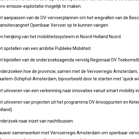
ro-emissie-exploitatie mogelijk te maken.
et aanpassen van de OV-vervoerplannen om het wegvallen van de Bes
ransitievangnet Openbaar Vervoer op te kunnen vangen.
n herijking van het mobiliteitssysteem in Noord-Holland Noord.
t opstellen van een ambitie Publieke Mobiliteit.
et bijstellen van de onderzoeksagenda vervolg Regionaal OV Toekomst
nderzoeken hoe de provincie, samen met de Vervoerregio Amsterdam, e
arlem-Schiphol-Amsterdam, bijvoorbeeld door te starten met ‘quick wins
t uitvoeren van een verkenning naar innovaties vanuit smart mobility i
et uitvoeren van projecten uit het programma OV-knooppunten en Ket
lland).
nderzoek naar inzet van nachtbussen.
auwer samenwerken met Vervoerregio Amsterdam om openbaar vervoer 