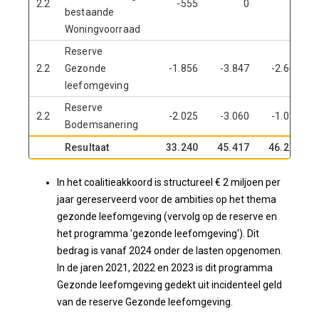
2.2
-555
0
0
bestaande
Woningvoorraad
Reserve
2.2
Gezonde
-1.856
-3.847
-2.667
leefomgeving
Reserve
2.2
-2.025
-3.060
-1.039
Bodemsanering
Resultaat
33.240
45.417
46.200
In het coalitieakkoord is structureel € 2 miljoen per
jaar gereserveerd voor de ambities op het thema
gezonde leefomgeving (vervolg op de reserve en
het programma 'gezonde leefomgeving'). Dit
bedrag is vanaf 2024 onder de lasten opgenomen.
In de jaren 2021, 2022 en 2023 is dit programma
Gezonde leefomgeving gedekt uit incidenteel geld
van de reserve Gezonde leefomgeving.