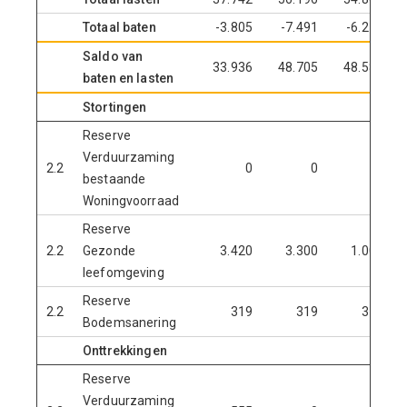
Totaal baten
-3.805
-7.491
-6.277
Saldo van
33.936
48.705
48.587
baten en lasten
Stortingen
Reserve
Verduurzaming
2.2
0
0
0
bestaande
Woningvoorraad
Reserve
2.2
Gezonde
3.420
3.300
1.000
leefomgeving
Reserve
2.2
319
319
319
Bodemsanering
Onttrekkingen
Reserve
Verduurzaming