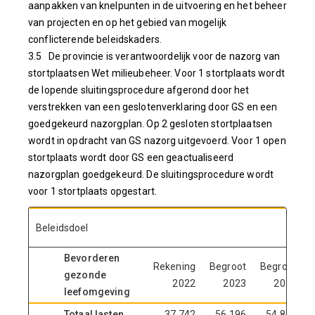
aanpakken van knelpunten in de uitvoering en het beheer
van projecten en op het gebied van mogelijk
conflicterende beleidskaders.
3.5 De provincie is verantwoordelijk voor de nazorg van
stortplaatsen Wet milieubeheer. Voor 1 stortplaats wordt
de lopende sluitingsprocedure afgerond door het
verstrekken van een geslotenverklaring door GS en een
goedgekeurd nazorgplan. Op 2 gesloten stortplaatsen
wordt in opdracht van GS nazorg uitgevoerd. Voor 1 open
stortplaats wordt door GS een geactualiseerd
nazorgplan goedgekeurd. De sluitingsprocedure wordt
voor 1 stortplaats opgestart.
Beleidsdoel
Bevorderen
Rekening
Begroot
Begroot
gezonde
2022
2023
2024
leefomgeving
Totaal lasten
37.742
56.196
54.864