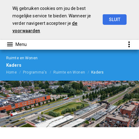
Wij gebruiken cookies om jou de best
mogelijke service te bieden. Wanneer je
SLUIT
verder navigeert accepteer je
de
Begroting
2024
voorwaarden
Ruimte en Wonen
Kaders
Home
Programma's
Ruimte en Wonen
Kaders