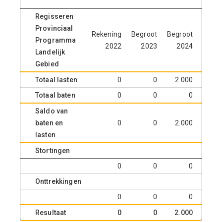
Regisseren
Provinciaal
Rekening
Begroot
Begroot
Begro
Programma
2022
2023
2024
20
Landelijk
Gebied
Totaal lasten
0
0
2.000
4.0
Totaal baten
0
0
0
Saldo van
baten en
0
0
2.000
4.0
lasten
Stortingen
0
0
0
Onttrekkingen
0
0
0
Resultaat
0
0
2.000
4.0