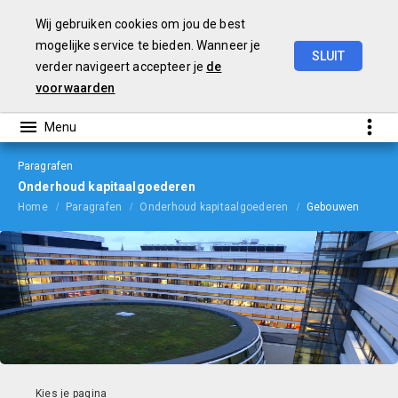
Wij gebruiken cookies om jou de best
mogelijke service te bieden. Wanneer je
SLUIT
verder navigeert accepteer je
de
Begroting
2024
voorwaarden
Paragrafen
Onderhoud kapitaalgoederen
Home
Paragrafen
Onderhoud kapitaalgoederen
Gebouwen