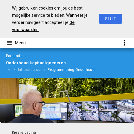
Wij gebruiken cookies om jou de best
mogelijke service te bieden. Wanneer je
SLUIT
verder navigeert accepteer je
de
Begroting
2024
voorwaarden
Paragrafen
Onderhoud kapitaalgoederen
Infrastructuur
Programmering Onderhoud