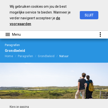
Wij gebruiken cookies om jou de best
mogelijke service te bieden. Wanneer je
SLUIT
verder navigeert accepteer je
de
Begroting
2024
voorwaarden
Paragrafen
Grondbeleid
Home
Paragrafen
Grondbeleid
Natuur