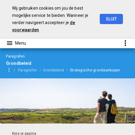
Wij gebruiken cookies om jou de best
mogelijke service te bieden. Wanneer je
SLUIT
verder navigeert accepteer je
de
Begroting
2024
voorwaarden
Paragrafen
Grondbeleid
Paragrafen
Grondbeleid
Strategische grondaankopen