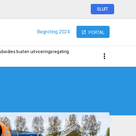
SLUIT
Begroting
2024
PORTAL
subsidies buiten uitvoeringsregeling