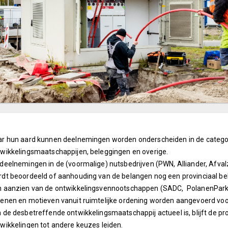
r hun aard kunnen deelnemingen worden onderscheiden in de categori
wikkelingsmaatschappijen, beleggingen en overige.
deelnemingen in de (voormalige) nutsbedrijven (PWN, Alliander, Afvalz
dt beoordeeld of aanhouding van de belangen nog een provinciaal bel
n aanzien van de ontwikkelingsvennootschappen (SADC, PolanenPark
enen en motieven vanuit ruimtelijke ordening worden aangevoerd voor 
 de desbetreffende ontwikkelingsmaatschappij actueel is, blijft de pr
wikkelingen tot andere keuzes leiden.