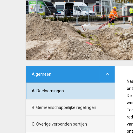
Algemeen
Naa
ont
A. Deelnemingen
De 
wor
B. Gemeenschappelijke regelingen
Te
red
C. Overige verbonden partijen
van
ont