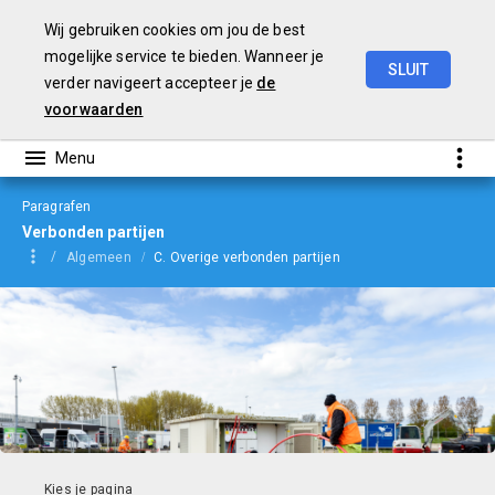
Wij gebruiken cookies om jou de best
mogelijke service te bieden. Wanneer je
SLUIT
verder navigeert accepteer je
de
Begroting
2024
voorwaarden
Paragrafen
Verbonden partijen
Algemeen
C. Overige verbonden partijen