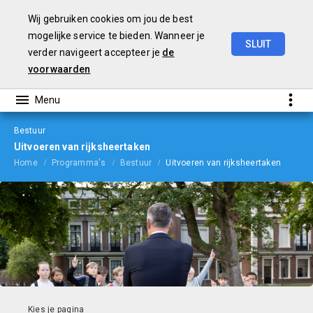
Wij gebruiken cookies om jou de best
mogelijke service te bieden. Wanneer je
SLUIT
verder navigeert accepteer je
de
Begroting
2024
voorwaarden
Bestuur
Uitvoeren van rijksheertaken
Home
Programma's
Bestuur
Uitvoeren van rijksheertaken