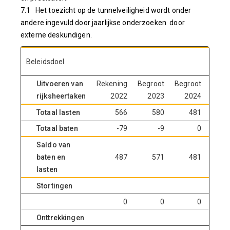
7.1 Het toezicht op de tunnelveiligheid wordt onder
andere ingevuld door jaarlijkse onderzoeken door
externe deskundigen.
Beleidsdoel
Uitvoeren van
Rekening
Begroot
Begroot
Begr
rijksheertaken
2022
2023
2024
20
Totaal lasten
566
580
481
4
Totaal baten
-79
-9
0
Saldo van
baten en
487
571
481
4
lasten
Stortingen
0
0
0
Onttrekkingen