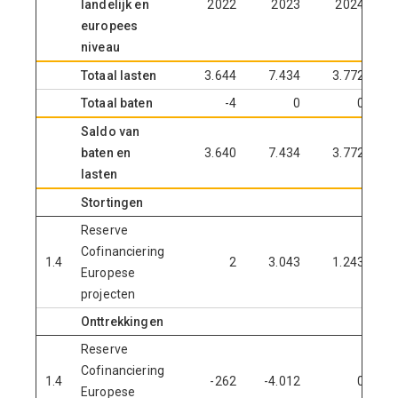
landelijk en
2022
2023
2024
europees
niveau
Totaal lasten
3.644
7.434
3.772
Totaal baten
-4
0
0
Saldo van
baten en
3.640
7.434
3.772
lasten
Stortingen
Reserve
Cofinanciering
1.4
2
3.043
1.243
Europese
projecten
Onttrekkingen
Reserve
Cofinanciering
1.4
-262
-4.012
0
Europese