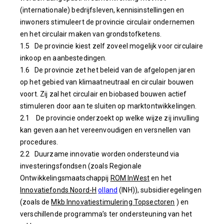
(internationale) bedrijfsleven, kennisinstellingen en
inwoners stimuleert de provincie circulair ondernemen
en het circulair maken van grondstofketens.
1.5 De provincie kiest zelf zoveel mogelijk voor circulaire
inkoop en aanbestedingen.
1.6
De provincie zet het beleid van de afgelopen jaren
op het gebied van klimaatneutraal en circulair bouwen
voort. Zij zal het circulair en biobased bouwen actief
stimuleren door aan te sluiten op marktontwikkelingen.
2.1 De provincie onderzoekt op welke wijze zij invulling
kan geven aan het vereenvoudigen en versnellen van
procedures.
2.2 Duurzame innovatie worden ondersteund via
investeringsfondsen (zoals
Regionale
Ontwikkelingsmaatschappij
ROM InWest
en
het
Innovatiefonds Noord-H
olland
(INH)),
subsidieregelingen
(zoals
de
Mkb Innovatiestimulering Topsectoren
) en
verschillende programma’s ter ondersteuning van het