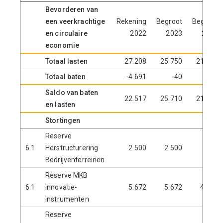
Bevorderen van
een veerkrachtige
Rekening
Begroot
Begroot
en circulaire
2022
2023
2024
economie
Totaal lasten
27.208
25.750
21.100
Totaal baten
-4.691
-40
-100
Saldo van baten
22.517
25.710
21.000
en lasten
Stortingen
Reserve
6.1
Herstructurering
2.500
2.500
0
Bedrijventerreinen
Reserve MKB
6.1
innovatie-
5.672
5.672
4.922
instrumenten
Reserve