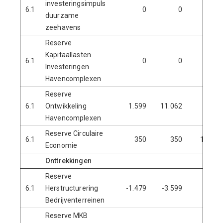
investeringsimpuls
6.1
0
0
0
duurzame
zeehavens
Reserve
Kapitaallasten
6.1
0
0
0
Investeringen
Havencomplexen
Reserve
6.1
Ontwikkeling
1.599
11.062
0
Havencomplexen
Reserve Circulaire
6.1
350
350
1.180
Economie
Onttrekkingen
Reserve
6.1
Herstructurering
-1.479
-3.599
0
Bedrijventerreinen
Reserve MKB