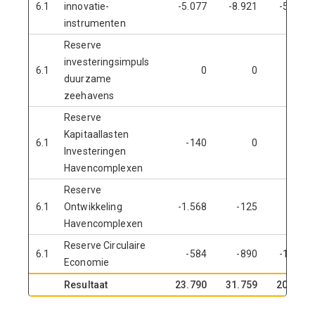
6.1
innovatie-
-5.077
-8.921
-5.237
instrumenten
Reserve
investeringsimpuls
6.1
0
0
0
duurzame
zeehavens
Reserve
Kapitaallasten
6.1
-140
0
0
Investeringen
Havencomplexen
Reserve
6.1
Ontwikkeling
-1.568
-125
0
Havencomplexen
Reserve Circulaire
6.1
-584
-890
-1.180
Economie
Resultaat
23.790
31.759
20.685