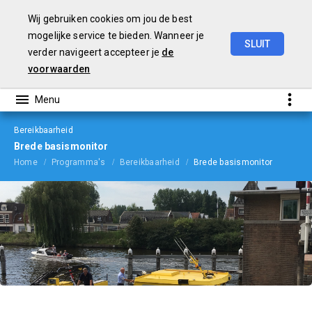
Wij gebruiken cookies om jou de best
mogelijke service te bieden. Wanneer je
SLUIT
verder navigeert accepteer je
de
Begroting
2024
voorwaarden
Bereikbaarheid
Brede basismonitor
Home
Programma's
Bereikbaarheid
Brede basismonitor