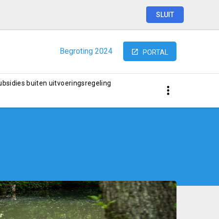
SLUIT
Begroting
2024
PORTAL
subsidies buiten uitvoeringsregeling