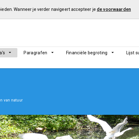
 bieden. Wanneer je verder navigeert accepteer je
de voorwaarden
's
Paragrafen
Financiële begroting
Lijst 
n van natuur