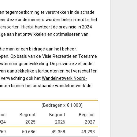
 een tegemoetkoming te verstrekken in de schade
nneer deze ondernemers worden belemmerd bij het
rsoorten. Hierbij hanteert de provincie in 2024
age aan het ontwikkelen en optimaliseren van
 die manier een bijdrage aan het beheer.
ppen.
Op basis van de Visie Recreatie en Toerisme
stemmingsontwikkeling. De provincie zet onder
van aantrekkelijke startpunten en het verschaffen
r verwachting ook het
W
andelnetwerk Noord-
lpunten binnen het bestaande wandelnetwerk de
(Bedragen x € 1.000)
oot
Begroot
Begroot
Begroot
024
2025
2026
2027
769
50.686
49.358
49.293