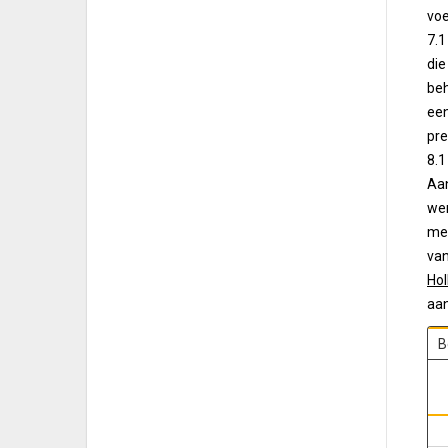
voe
7.1
die
beh
een
pr
8.1
Aan
wer
mee
van
Hol
aa
B