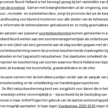
provincie Noord-Holland is het bevoegd gezag bij het vaststellen van 
nen de provincie
. Samen met belanghebbenden uit de omgeving, zoa
uur-, recreatie- en waterbeheerders, zorgt de provincie dat we de kwal
tandhouding voortdurend monitoren voor alle doelen van de beheerpl
e informatie de beheerplannen geëvalueerd en zo nodig geactualisee
en aanzien van ‘passieve’
soortenbescherming
kunnen gemeenten in a
olland Noord werken aan een soortenmanagementplan als onderbouwing
an in een (deel van een) gemeente aan de slag worden gegaan met de is
oortenbescherming neemt de provincie beschermende maatregelen bij
ebieden en het (agrarisch) natuurbeheer. Ook daarbuiten ontwikkelt de pro
rojecten ter bescherming van soorten waarvoor Noord-Holland een bijzo
istel, de kwabaal, het locomotiefje, graslandvlinders en de otter.
 bouwen samen met de betrokken partijen verder aan de aanpak van
nisuitwisseling en de ontwikkeling van handelingsperspectieven.
 De Wet natuurbescherming kent een zorgplicht voor dieren die in h
renwelzijn echter onvermijdelijk is – bijvoorbeeld bij de bestrijding 
vincie in haar ontheffingen het gebruik van de laatste wetenschappeli
min mogelijk aantasten. In haar eigen
Voedselvisie 2020-2030
staan 