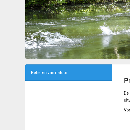
Beheren van natuur
Pr
De 
uit
Voo