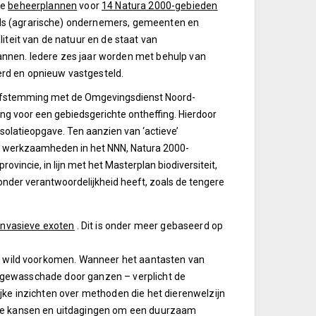
de
beheerplannen
voor
14 Natura 2000-gebieden
ls (agrarische) ondernemers, gemeenten en
iteit van de natuur en de staat van
annen. Iedere zes jaar worden met behulp van
rd en opnieuw vastgesteld.
fstemming met de Omgevingsdienst Noord-
 voor een gebiedsgerichte ontheffing. Hierdoor
olatieopgave. Ten aanzien van ‘actieve’
 werkzaamheden in het NNN, Natura 2000-
vincie, in lijn met het Masterplan biodiversiteit,
nder verantwoordelijkheid heeft, zoals de tengere
invasieve exoten
. Dit is onder meer gebaseerd op
et wild voorkomen. Wanneer het aantasten van
van gewasschade door ganzen – verplicht de
jke inzichten over methoden die het dierenwelzijn
de kansen en uitdagingen om een duurzaam