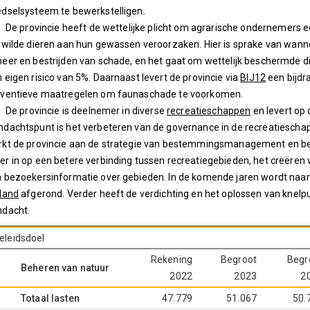
dselsysteem te bewerkstelligen.
 De provincie heeft de wettelijke plicht om agrarische ondernemers
 wilde dieren aan hun gewassen veroorzaken. Hier is sprake van wa
eer en bestrijden van schade, en het gaat om wettelijk beschermde die
 eigen risico van 5%. Daarnaast levert de provincie via
BIJ12
een bijdr
eventieve maatregelen om faunaschade te voorkomen.
 De provincie is deelnemer in diverse
recreatieschappen
en levert op
dachtspunt is het verbeteren van de governance in de recreatiescha
kt de provincie aan de strategie van bestemmingsmanagement en be
r in op een betere verbinding tussen recreatiegebieden, het creëren 
 bezoekersinformatie over gebieden. In de komende jaren wordt naa
land
afgerond. Verder heeft de verdichting en het oplossen van kne
ndacht.
eleidsdoel
Rekening
Begroot
Begr
Beheren van natuur
2022
2023
2
Totaal lasten
47.779
51.067
50.