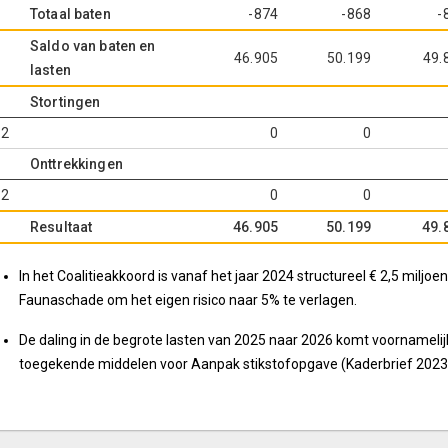
Totaal baten
-874
-868
-
Saldo van baten en
46.905
50.199
49.
lasten
Stortingen
.2
0
0
Onttrekkingen
.2
0
0
Resultaat
46.905
50.199
49.
In het Coalitieakkoord is vanaf het jaar 2024 structureel € 2,5 miljo
Faunaschade om het eigen risico naar 5% te verlagen.
De daling in de begrote lasten van 2025 naar 2026 komt voornamelijk
toegekende middelen voor Aanpak stikstofopgave (Kaderbrief 2023, 