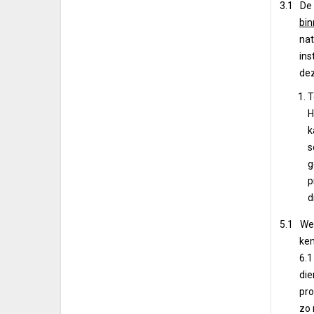
3.1 De 
bin
nat
ins
dez
T
H
k
s
g
p
d
5.1 We
ken
6.1
die
pro
zo 