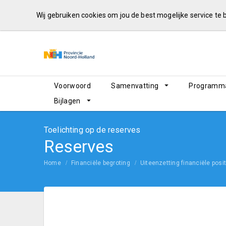
Wij gebruiken cookies om jou de best mogelijke service te
Voorwoord
Samenvatting
Programma
Bijlagen
Toelichting op de reserves
Reserves
Home
Financiële begroting
Uiteenzetting financiële posit