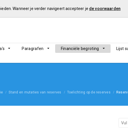
 bieden. Wanneer je verder navigeert accepteer je
de voorwaarden
's
Paragrafen
Financiële begroting
Lijst 
ie
Stand en mutaties van reserves
Toelichting op de reserves
Reser