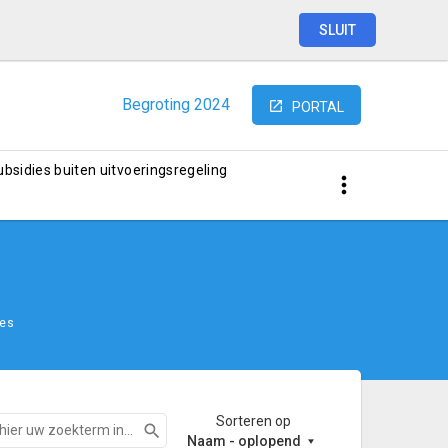
SLUIT
Begroting
2024
PORTAL
subsidies buiten uitvoeringsregeling
ves
Sorteren op
Zoeken
Naam - oplopend