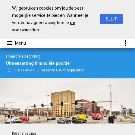
Wij gebruiken cookies om jou de best
mogelijke service te bieden. Wanneer je
SLUIT
verder navigeert accepteer je
de
Begroting
2024
voorwaarden
Financiële begroting
Uiteenzetting financiële positie
Reserves
Reserve OV-Knooppunten