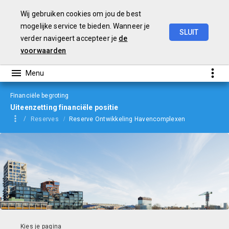
Wij gebruiken cookies om jou de best
mogelijke service te bieden. Wanneer je
SLUIT
verder navigeert accepteer je
de
Begroting
2024
voorwaarden
Financiële begroting
Uiteenzetting financiële positie
Reserves
Reserve Ontwikkeling Havencomplexen