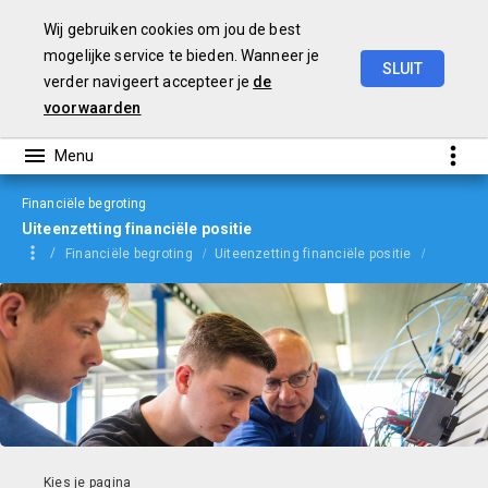
Wij gebruiken cookies om jou de best
mogelijke service te bieden. Wanneer je
SLUIT
verder navigeert accepteer je
de
Begroting
2024
voorwaarden
Financiële begroting
Uiteenzetting financiële positie
Financiële begroting
Uiteenzetting financiële positie
Activa