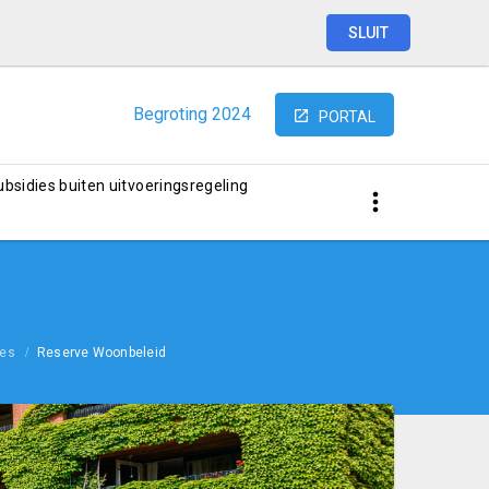
SLUIT
Begroting
2024
PORTAL
subsidies buiten uitvoeringsregeling
ves
Reserve Woonbeleid