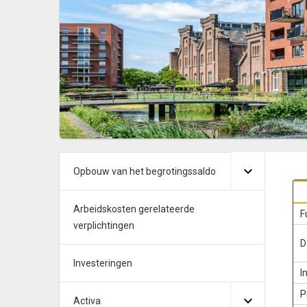
Opbouw van het begrotingssaldo
Arbeidskosten gerelateerde
F
verplichtingen
D
Investeringen
I
P
Activa