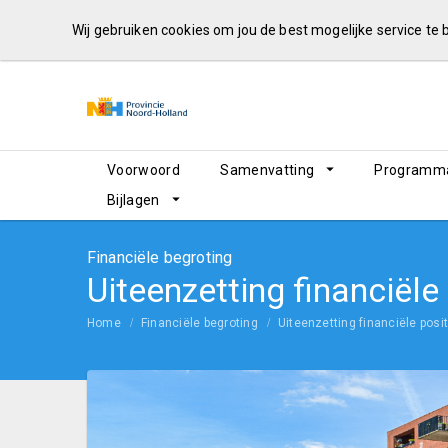
Wij gebruiken cookies om jou de best mogelijke service te
Voorwoord
Samenvatting
Programma
Bijlagen
Financiële begroting
Uiteenzetting financiële
Home
Financiële begroting
Uiteenzetting financiële posit