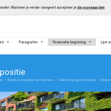
 bieden. Wanneer je verder navigeert accepteer je
de voorwaarden
's
Paragrafen
Financiële begroting
Lijst 
 positie
ie
Stand en mutaties van reserves
Toelichting op de reserves
Reser