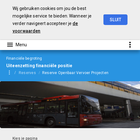
Wij gebruiken cookies om jou de best
mogelijke service te bieden. Wanneer je
SLUIT
verder navigeert accepteer je
de
Begroting
2024
voorwaarden
Financiële begroting
Uiteenzetting financiële positie
Reserves
Reserve Openbaar Vervoer Projecten