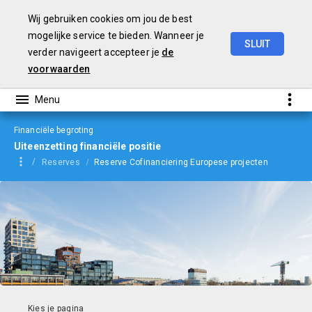
Wij gebruiken cookies om jou de best
mogelijke service te bieden. Wanneer je
SLUIT
verder navigeert accepteer je
de
Begroting
2024
voorwaarden
Financiële begroting
Uiteenzetting financiële positie
Reserves
Reserve Cofinanciering Europese projecten