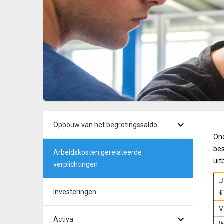
Opbouw van het begrotingssaldo
Ond
bes
Arbeidskosten gerelateerde
uit
verplichtingen
J
Investeringen
€
V
Activa