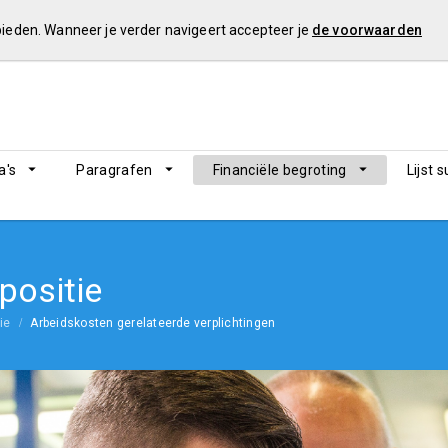
 bieden. Wanneer je verder navigeert accepteer je
de voorwaarden
's
Paragrafen
Financiële begroting
Lijst 
 positie
ie
Arbeidskosten gerelateerde verplichtingen