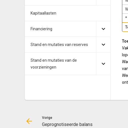
W
W
Kapitaallasten
*
T
Financiering
Toe
Stand en mutaties van reserves
Va
lop
Stand en mutaties van de
Wac
voorzieningen
van
Wer
ont
Vorige
Geprognotiseerde balans