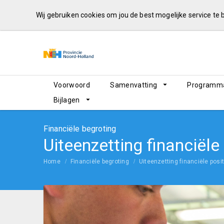
Wij gebruiken cookies om jou de best mogelijke service te
Voorwoord
Samenvatting
Programma
Bijlagen
Financiële begroting
Uiteenzetting financiële
Home
Financiële begroting
Uiteenzetting financiële posit