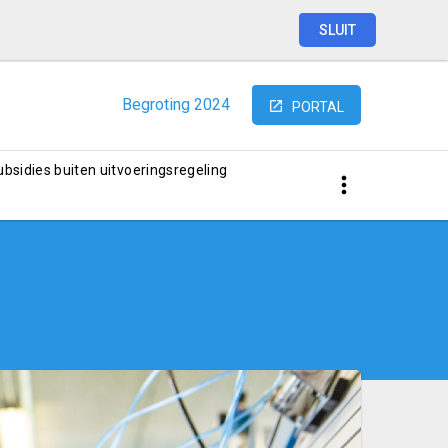
SLUIT
Begroting
2024
PORTAL
subsidies buiten uitvoeringsregeling