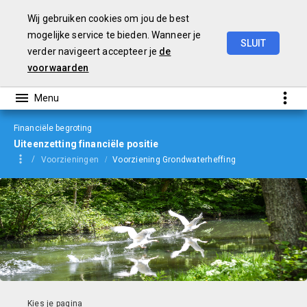
Wij gebruiken cookies om jou de best
mogelijke service te bieden. Wanneer je
SLUIT
verder navigeert accepteer je
de
Begroting
2024
voorwaarden
Financiële begroting
Uiteenzetting financiële positie
Voorzieningen
Voorziening Grondwaterheffing