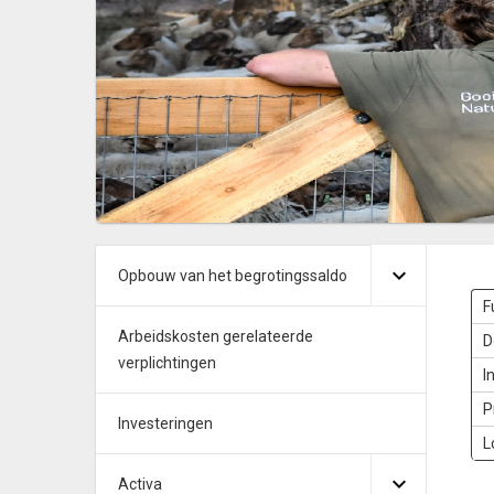
Opbouw van het begrotingssaldo
F
Arbeidskosten gerelateerde
D
verplichtingen
I
P
Investeringen
L
Activa