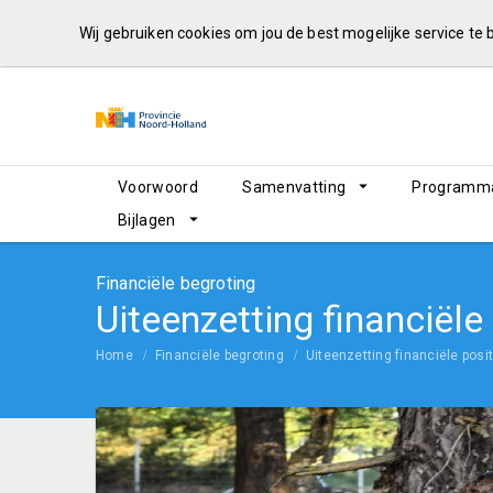
Wij gebruiken cookies om jou de best mogelijke service te
Voorwoord
Samenvatting
Programma
Bijlagen
Financiële begroting
Uiteenzetting financiële
Home
Financiële begroting
Uiteenzetting financiële posit