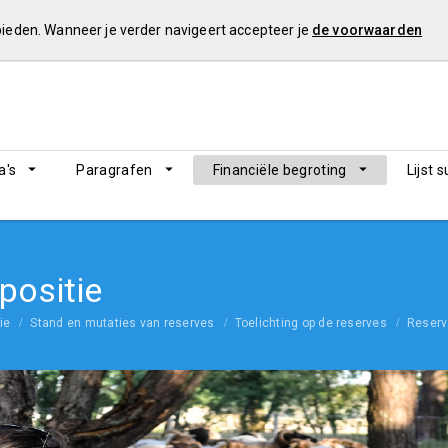
 bieden. Wanneer je verder navigeert accepteer je
de voorwaarden
's
Paragrafen
Financiële begroting
Lijst 
 positie
ie
Stand en mutaties van reserves
Toelichting op de reserves
Reser