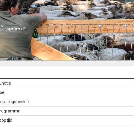
unctie
oel
nstellingsbesluit
rogramma
ooptijd