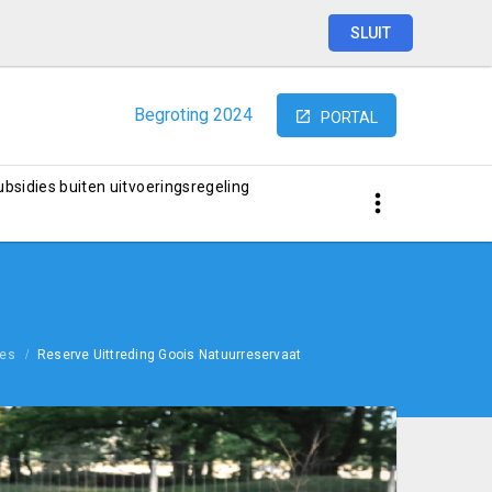
SLUIT
Begroting
2024
PORTAL
subsidies buiten uitvoeringsregeling
ves
Reserve Uittreding Goois Natuurreservaat