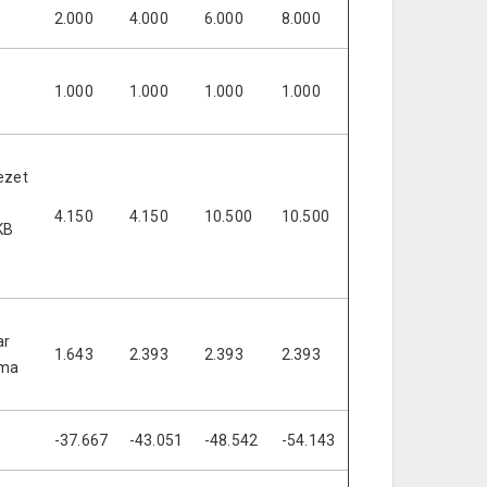
2.000
4.000
6.000
8.000
1.000
1.000
1.000
1.000
ezet
4.150
4.150
10.500
10.500
KB
ar
1.643
2.393
2.393
2.393
mma
-37.667
-43.051
-48.542
-54.143