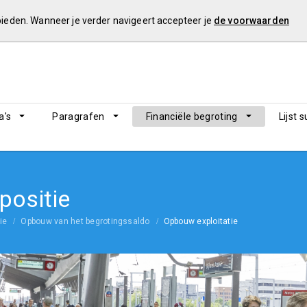
 bieden. Wanneer je verder navigeert accepteer je
de voorwaarden
's
Paragrafen
Financiële begroting
Lijst 
 positie
ie
Opbouw van het begrotingssaldo
Opbouw exploitatie