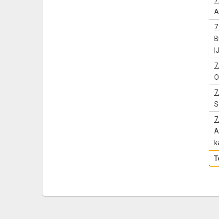
7
A
7
B
I
7
O
7
S
7
A
k
T