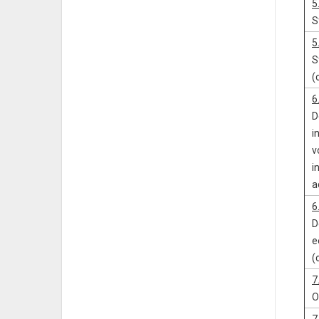
5
S
5
S
(
6
D
i
v
i
a
6
D
e
(
7
O