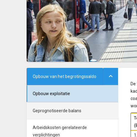
Opbouw van het begrotingssaldo
De 
kad
Opbouw exploitatie
coa
wor
Geprognotiseerde balans
T
(
Arbeidskosten gerelateerde
verplichtingen
1