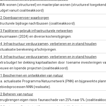
RA-wonen (structureel) en masterplan wonen (structureel toegeken
udget vanuit coalitieakkoord)
.2 Openbaarvervoer waarborgen
tructurele bijdrage nachtbussen (coalitieakkoord).
.3 Faciliteren gebruik infrastructurele netwerken
inusmaaien (2024) en diverse kostenstijgingen.
.4 .Infrastructuur verduurzamen, verbeteren en in stand houden
ctualisatie berekening afschrijvingen.
.4 .Infrastructuur verduurzamen, verbeteren en in stand houden
xtra budget ter dekking kapitaallasten door toename investeringen v
ieuwe en lopende projecten (coalitieakkoord).
.1 Beschermen en ontwikkelen van natuur
.a. actualisatie Programma Natuurnetwerk (PNN) en bijgewerkte plan
ebiedsprocessen NNN (realisatie).
.2 Beheren van natuur
erugbrengen eigen risico faunaschade van 25% naar 5% (coalitieakko