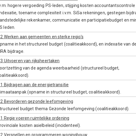
.v.m. hogere vergoeding PS-leden, stijging kosten accountantscontrole
indexatie, toename complexiteit i.v.m. SiSa rekeningen, gestegen bijd
andstedelijke rekenkamer, communicatie en participatiebudget en mi
S leden.
.2 Werken aan gemeenten en sterke regio's
pname in het structureel budget (coalitieakkoord), en indexatie van d
RA bijdrage.
.3 Uitvoeren van rijksheertaken
oortzetting van de agenda weerbaarheid (structureel budget,
oalitieakkoord).
.1 Bijdragen aan de energietransitie
limaataanpak (opname in structureel budget, coalitieakkoord).
.2 Bevorderen gezonde leefomgeving
tructureel budget thema Gezonde leefomgeving (coalitieakkoord).
.1 Regie voeren ruimtelijke ordening
rovinciale kosten asielbeleid (incidenteel).
.2.Versnellen en programmeren woningbouw