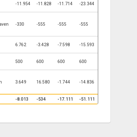
-11.954
-11.828
-11.714
-23.344
haven
-330
-555
-555
-555
6.762
-3.428
-7.598
-15.593
500
600
600
600
n
3.649
16.580
-1.744
-14.836
-8.013
-534
-17.111
-51.111