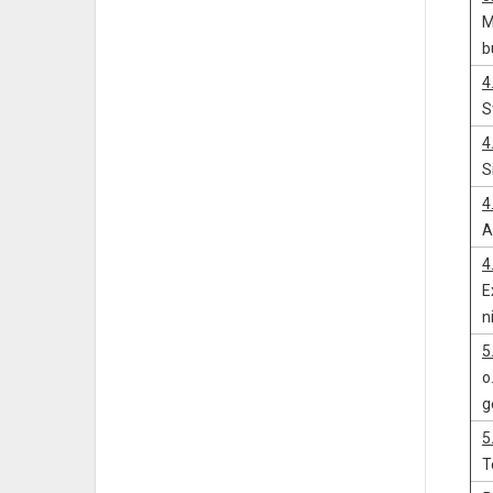
M
b
4
S
4
S
4
A
4
E
n
5
o
g
5
T