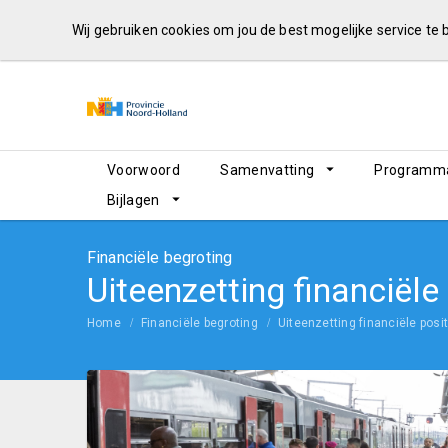
Wij gebruiken cookies om jou de best mogelijke service te
Voorwoord
Samenvatting
Programma
Bijlagen
Financiële begroting
Uiteenzetting financiële
Home
Financiële begroting
Uiteenzetting financiële posit