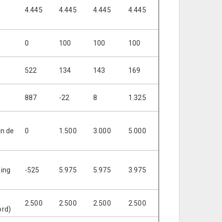
d
4.445
4.445
4.445
4.445
0
100
100
100
522
134
143
169
887
-22
8
1.325
an de
0
1.500
3.000
5.000
ning
-525
5.975
5.975
3.975
2.500
2.500
2.500
2.500
ord)