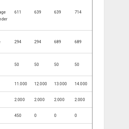
rage
611
639
639
714
nder
e
294
294
689
689
50
50
50
50
11.000
12.000
13.000
14.000
2.000
2.000
2.000
2.000
450
0
0
0