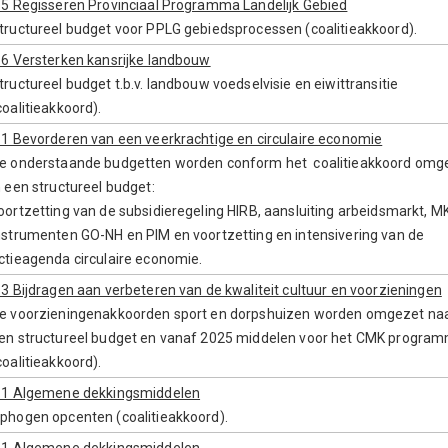
.5 Regisseren Provinciaal Programma Landelijk Gebied
tructureel budget voor PPLG gebiedsprocessen (coalitieakkoord).
.6 Versterken kansrijke landbouw
tructureel budget t.b.v. landbouw voedselvisie en eiwittransitie
coalitieakkoord).
.1 Bevorderen van een veerkrachtige en circulaire economie
e onderstaande budgetten worden conform het coalitieakkoord omg
n een structureel budget:
oortzetting van de subsidieregeling HIRB, aansluiting arbeidsmarkt, M
nstrumenten GO-NH en PIM en voortzetting en intensivering van de
ctieagenda circulaire economie.
.3 Bijdragen aan verbeteren van de kwaliteit cultuur en voorzieningen
e voorzieningenakkoorden sport en dorpshuizen worden omgezet na
en structureel budget en vanaf 2025 middelen voor het CMK progra
coalitieakkoord).
.1 Algemene dekkingsmiddelen
phogen opcenten (coalitieakkoord).