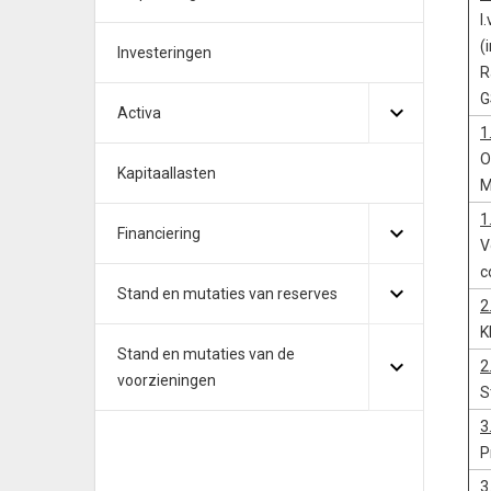
I
(
Investeringen
R
G
Activa
1
O
Kapitaallasten
M
1
Financiering
V
c
Stand en mutaties van reserves
2
K
Stand en mutaties van de
2
voorzieningen
S
3
P
3