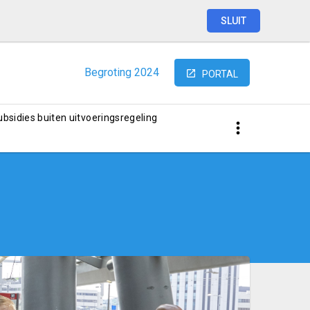
SLUIT
Begroting
2024
PORTAL
subsidies buiten uitvoeringsregeling