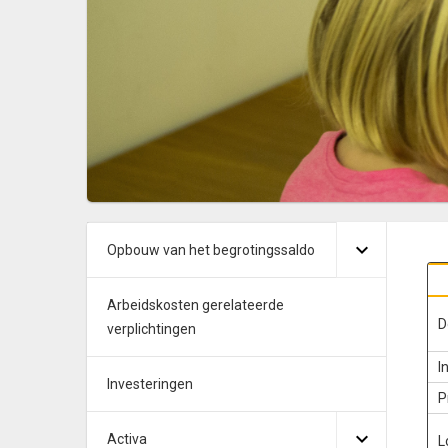
Opbouw van het begrotingssaldo
Arbeidskosten gerelateerde
D
verplichtingen
I
Investeringen
P
Activa
L