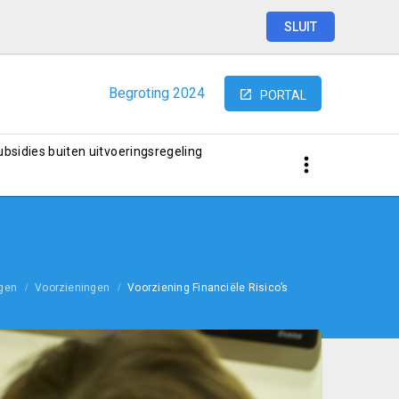
SLUIT
Begroting
2024
PORTAL
subsidies buiten uitvoeringsregeling
ngen
Voorzieningen
Voorziening Financiële Risico’s