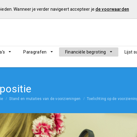
 bieden. Wanneer je verder navigeert accepteer je
de voorwaarden
's
Paragrafen
Financiële begroting
Lijst 
 positie
ie
Stand en mutaties van de voorzieningen
Toelichting op de voorzieni