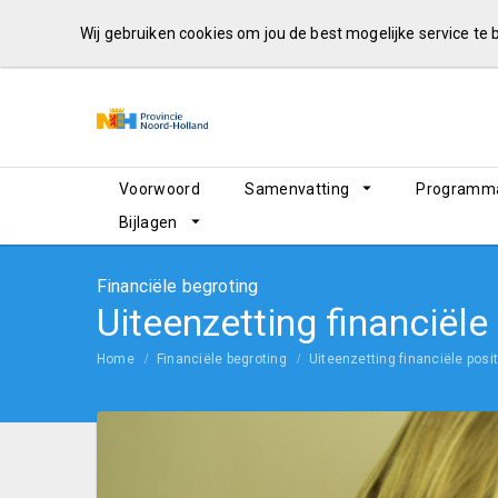
Wij gebruiken cookies om jou de best mogelijke service te
Voorwoord
Samenvatting
Programma
Bijlagen
Financiële begroting
Uiteenzetting financiële
Home
Financiële begroting
Uiteenzetting financiële posit