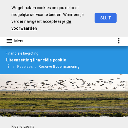
Wij gebruiken cookies om jou de best
mogelijke service te bieden. Wanneer je
SLUIT
verder navigeert accepteer je
de
Begroting
2024
voorwaarden
Financiële begroting
Uiteenzetting financiële positie
Reserves
Reserve Bodemsanering