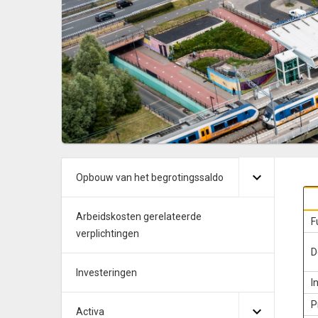
Opbouw van het begrotingssaldo
Arbeidskosten gerelateerde
F
verplichtingen
D
Investeringen
I
P
Activa