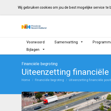
Wij gebruiken cookies om jou de best mogelijke service te
Voorwoord
Samenvatting
Programma
Bijlagen
Financiële begroting
Uiteenzetting financiële
Home
Financiële begroting
Uiteenzetting financiële posit