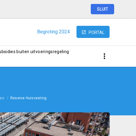
SLUIT
Begroting
2024
PORTAL
subsidies buiten uitvoeringsregeling
ves
Reserve Huisvesting