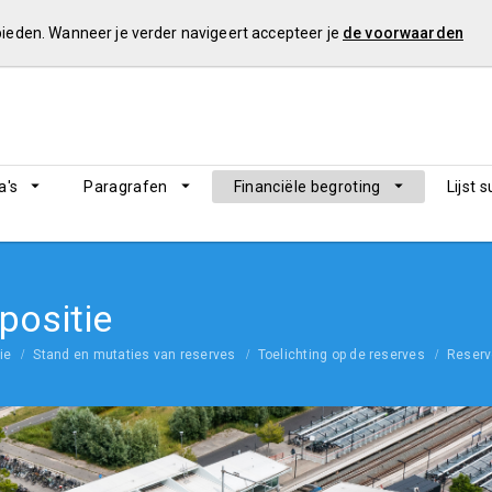
 bieden. Wanneer je verder navigeert accepteer je
de voorwaarden
's
Paragrafen
Financiële begroting
Lijst 
 positie
ie
Stand en mutaties van reserves
Toelichting op de reserves
Reser