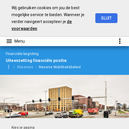
Wij gebruiken cookies om jou de best
mogelijke service te bieden. Wanneer je
SLUIT
verder navigeert accepteer je
de
Begroting
2024
voorwaarden
Financiële begroting
Uiteenzetting financiële positie
Reserves
Reserve Mobiliteitsbeleid