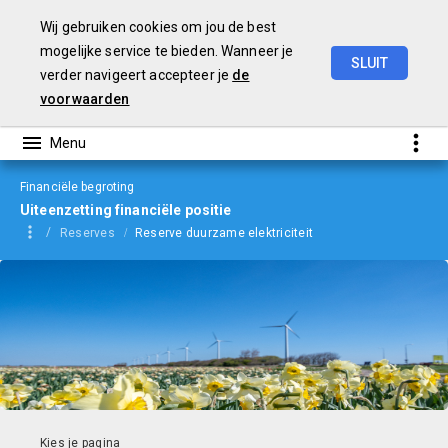
Wij gebruiken cookies om jou de best
mogelijke service te bieden. Wanneer je
SLUIT
verder navigeert accepteer je
de
Begroting
2024
voorwaarden
Financiële begroting
Uiteenzetting financiële positie
Reserves
Reserve duurzame elektriciteit