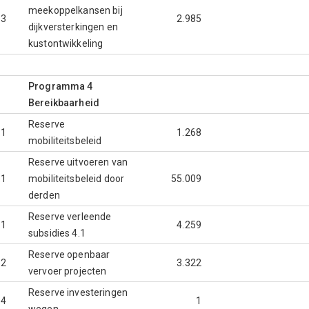
meekoppelkansen bij
.3
2.985
dijkversterkingen en
kustontwikkeling
Programma 4
Bereikbaarheid
Reserve
.1
1.268
mobiliteitsbeleid
Reserve uitvoeren van
.1
mobiliteitsbeleid door
55.009
derden
Reserve verleende
.1
4.259
subsidies 4.1
Reserve openbaar
.2
3.322
vervoer projecten
Reserve investeringen
.4
1