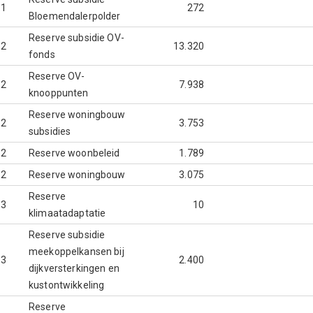
.1
272
Bloemendalerpolder
Reserve subsidie OV-
.2
13.320
fonds
Reserve OV-
.2
7.938
knooppunten
Reserve woningbouw
.2
3.753
subsidies
.2
Reserve woonbeleid
1.789
.2
Reserve woningbouw
3.075
Reserve
.3
10
klimaatadaptatie
Reserve subsidie
meekoppelkansen bij
.3
2.400
dijkversterkingen en
kustontwikkeling
Reserve