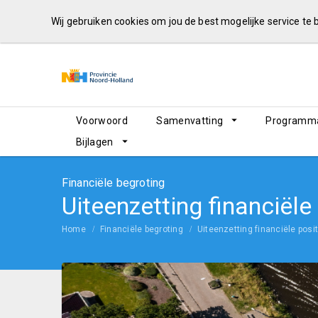
Wij gebruiken cookies om jou de best mogelijke service te
Voorwoord
Samenvatting
Programma
Bijlagen
Financiële begroting
Uiteenzetting financiële
Home
Financiële begroting
Uiteenzetting financiële posit