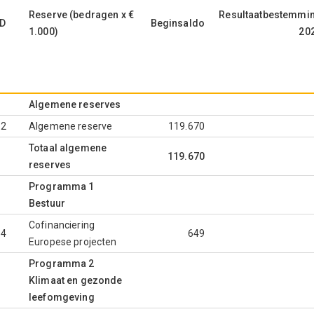
Reserve (bedragen x €
Resultaatbestemmi
D
Beginsaldo
1.000)
20
Algemene reserves
.2
Algemene reserve
119.670
Totaal algemene
119.670
reserves
Programma 1
Bestuur
Cofinanciering
.4
649
Europese projecten
Programma 2
Klimaat en gezonde
leefomgeving