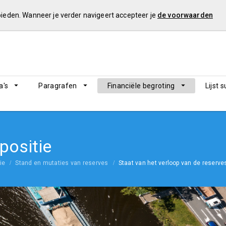
 bieden. Wanneer je verder navigeert accepteer je
de voorwaarden
's
Paragrafen
Financiële begroting
Lijst 
 positie
ie
Stand en mutaties van reserves
Staat van het verloop van de reserves