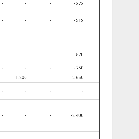
-
-
-
-272
-
-
-
-
-
-312
-
-
-
-
-
-
-
-
-
-
-
-570
-
-
-
-
-
-750
-
-
1.200
-
-2.650
-
-
-
-
-
-
-
-
-
-
-
-2.400
-
-