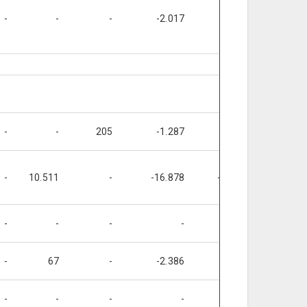
-
-
-
-2.017
-
-
-
-
205
-1.287
-
-
-
10.511
-
-16.878
-205
-25
-
-
-
-
-
-
-
67
-
-2.386
-
-
-
-
-
-
-
-