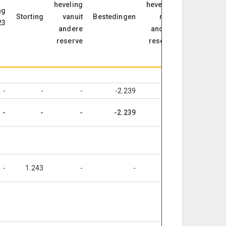
heveling
heveling
ng
van
Storting
vanuit
Bestedingen
naar
23
rekening
andere
andere
van
reserve
reserve
lasten
en baten
-
-
-
-2.239
-
-
-
-
-2.239
-
-
-
1.243
-
-
-
-