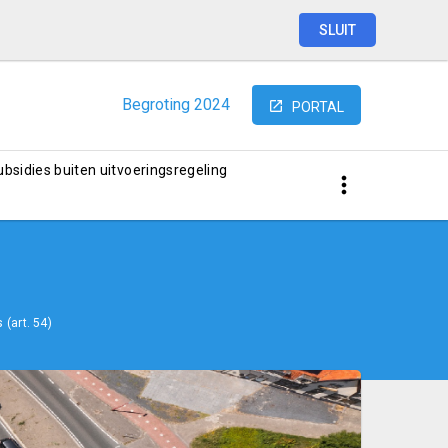
SLUIT
Begroting
2024
PORTAL
subsidies buiten uitvoeringsregeling
 (art. 54)