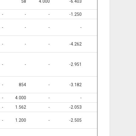
58
4.000
-6.403
-
-
-
-
-
-1.250
-
-
-
-
-
-
-
-
-
-
-
-4.262
-
-
-
-
-
-2.951
-
-
-
854
-
-3.182
-
-
-
4.000
-
-
-
-
-
1.562
-
-2.053
-
-
-
1.200
-
-2.505
-
-