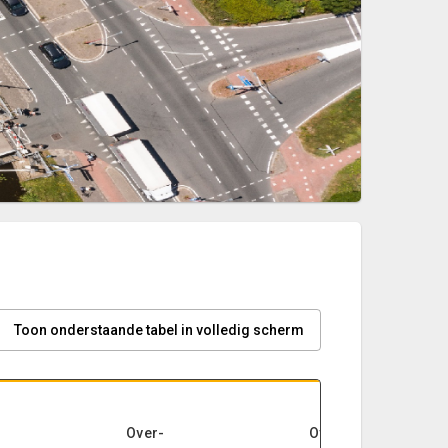
Toon onderstaande tabel in volledig scherm
Vrijval
ten
Over-
Over-
gunste