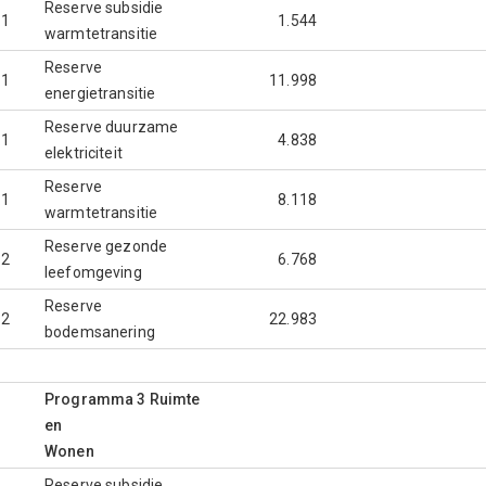
Reserve subsidie
.1
1.544
warmtetransitie
Reserve
.1
11.998
energietransitie
Reserve duurzame
.1
4.838
elektriciteit
Reserve
.1
8.118
warmtetransitie
Reserve gezonde
.2
6.768
leefomgeving
Reserve
.2
22.983
bodemsanering
Programma 3 Ruimte
en
Wonen
Reserve subsidie