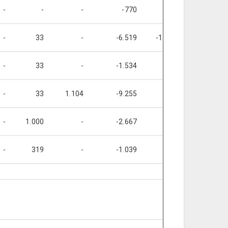
-
-
-
-770
-
-
-
33
-
-6.519
-1.104
-
-
33
-
-1.534
-
-
-
33
1.104
-9.255
-
-
-
1.000
-
-2.667
-
-
-
319
-
-1.039
-
-