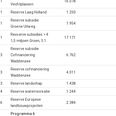
.1
16.078
Vechtplassen
.1
Reserve Laag Holland
1.250
Reserve subsidie
.1
1.954
Groene Uitweg
Resverve subsidies > €
.1
17.171
1,5 miljoen Groen, 5.1
Reserve subsidie
.3
Cofinanciering
6.762
Waddenzee
Reserve cofinanciering
.3
4.011
Waddenzee
.3
Reserve landschap
1.438
.4
Reserve waterrecreatie
1.244
Reserve Europese
.6
2.384
landbouwprojecten
Programma 6