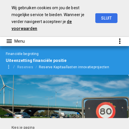
Wij gebruiken cookies om jou de best
mogelijke service te bieden. Wanneer je
SLUIT
verder navigeert accepteer je
de
Begroting
2024
voorwaarden
Financiële begroting
Uiteenzetting financiële positie
Reserves
Reserve Kapitaallasten innovatieprojecten