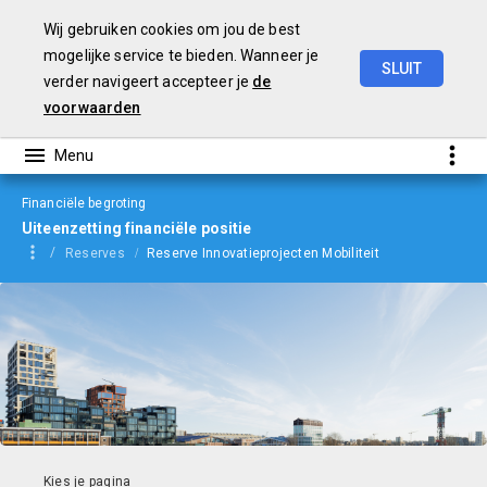
Wij gebruiken cookies om jou de best
mogelijke service te bieden. Wanneer je
SLUIT
verder navigeert accepteer je
de
Begroting
2024
voorwaarden
Financiële begroting
Uiteenzetting financiële positie
Reserves
Reserve Innovatieprojecten Mobiliteit